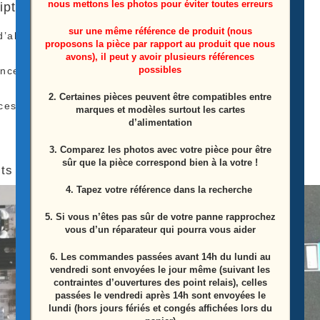
nous mettons les photos pour éviter toutes erreurs
iption
sur une même référence de produit (nous
d’alimentation télé Samsung
QE55Q60AAU
proposons la pièce par rapport au produit que nous
avons), il peut y avoir plusieurs références
possibles
ence: BN44-01100C
2. Certaines pièces peuvent être compatibles entre
ces Proviens D’une Télé Écran Casser
marques et modèles surtout les cartes
d’alimentation
3. Comparez les photos avec votre pièce pour être
sûr que la pièce correspond bien à la votre !
ts similaires
4. Tapez votre référence dans la recherche
5. Si vous n’êtes pas sûr de votre panne rapprochez
vous d’un réparateur qui pourra vous aider
6.
Les commandes passées avant 14h du lundi au
vendredi sont envoyées le jour même (suivant les
contraintes d’ouvertures des point relais), celles
passées le vendredi après 14h sont envoyées le
lundi (hors jours fériés et congés affichées lors du