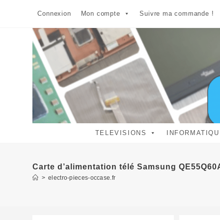
Skip
Connexion
Mon compte
Suivre ma commande !
to
content
TELEVISIONS
INFORMATIQU
Carte d’alimentation télé Samsung QE55Q6
>
electro-pieces-occase.fr