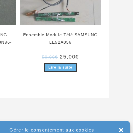
UNG
Ensemble Module Télé SAMSUNG
BN96-
LE52A856
Le
Le
25,00
€
50,00
€
prix
prix
initial
actuel
Lire la suite
était :
est :
50,00€.
25,00€.
Gérer le consentement aux cookies