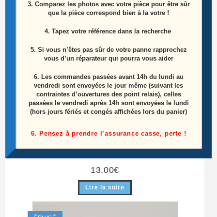
3. Comparez les photos avec votre pièce pour être sûr
que la pièce correspond bien à la votre !
4. Tapez votre référence dans la recherche
5. Si vous n’êtes pas sûr de votre panne rapprochez
vous d’un réparateur qui pourra vous aider
6.
Les commandes passées avant 14h du lundi au
vendredi sont envoyées le jour même (suivant les
contraintes d’ouvertures des point relais), celles
passées le vendredi après 14h sont envoyées le lundi
(hors jours fériés et congés affichées lors du panier)
6. Pensez à prendre l’assurance casse, perte !
Carte Inverter Télé Philips 47PFH5209/88
Référence: PPW-LE47FC-0 (A) Rev 0.6
13,00
€
Lire la suite