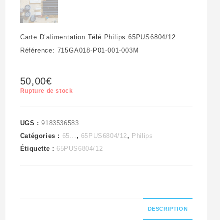
Carte D’alimentation Télé Philips 65PUS6804/12
Référence: 715GA018-P01-001-003M
50,00
€
Rupture de stock
UGS :
9183536583
Catégories :
65...
,
65PUS6804/12
,
Philips
Étiquette :
65PUS6804/12
DESCRIPTION