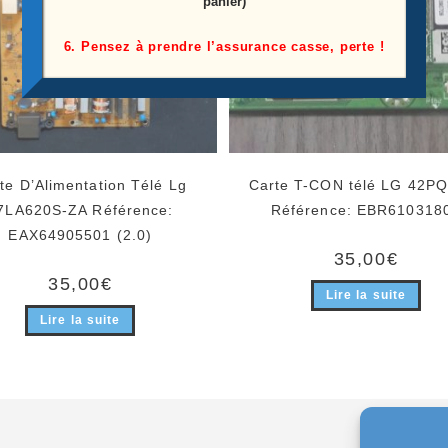
panier)
6. Pensez à prendre l’assurance casse, perte !
te D’Alimentation Télé Lg
Carte T-CON télé LG 42P
7LA620S-ZA Référence:
Référence: EBR610318
EAX64905501 (2.0)
35,00
€
35,00
€
Lire la suite
Lire la suite