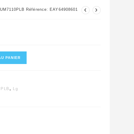
 75UM7110PLB Référence: EAY64908601
AU PANIER
0PLB
,
Lg