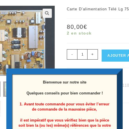
Carte D’alimentation Télé Lg
🔍
80,00
€
2 en stock
quantité
-
+
AJOUTER 
de
Carte
UGS :
7431330040
d'alimentation
Bienvenue sur notre site
Catégories :
75...
,
75UM711
télé
Quelques conseils pour bien commander !
Étiquette :
75UM7110PLB
Lg
75UM7110PLB
1. Avant toute commande pour vous éviter l’erreur
de commande de la mauvaise pièce,
Référence:
EAY64908601
il est impératif que vous vérifiez bien que la pièce
soit bien la (ou les) même(s) références que la votre