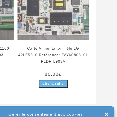
Q1100
Carte Alimentation Télé LG
03
42LE5510 Référence: EAY60803101
PLDF-L903A
80,00
€
Lire la suite
Gérer le consentement aux cookies