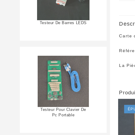
Testeur De Barres LEDS
Descr
Carte 
Référ
La Piè
Produi
ÉP
Testeur Pour Clavier De
Pc Portable