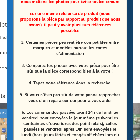
nous mettons les photos pour éviter toutes erreurs
sur une même référence de produit (nous
proposons la pièce par rapport au produit que nous
iption
avons), il peut y avoir plusieurs références
possibles
d’alimentation télé Lg
75UM7110PLB
2. Certaines pièces peuvent être compatibles entre
marques et modèles surtout les cartes
ence: EAY64908601
d’alimentation
3. Comparez les photos avec votre pièce pour être
ces Proviens D’une Télé Écran Casser
sûr que la pièce correspond bien à la votre !
4. Tapez votre référence dans la recherche
5. Si vous n’êtes pas sûr de votre panne rapprochez
ts similaires
vous d’un réparateur qui pourra vous aider
6.
Les commandes passées avant 14h du lundi au
UISÉ
ÉPUISÉ
vendredi sont envoyées le jour même (suivant les
contraintes d’ouvertures des point relais), celles
passées le vendredi après 14h sont envoyées le
lundi (hors jours fériés et congés affichées lors du