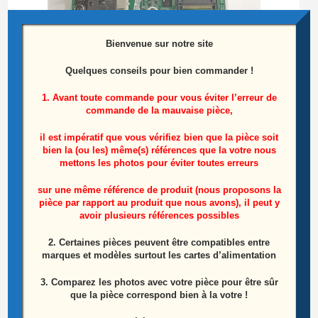
Bienvenue sur notre site
Quelques conseils pour bien commander !
Carte Mère Télé Lg 47LA620S-ZA Référence:
1. Avant toute commande pour vous éviter l’erreur de
commande de la mauvaise pièce,
EAX64797003 (1.2)
il est impératif que vous vérifiez bien que la pièce soit
50,00
€
bien la (ou les) même(s) références que la votre nous
mettons les photos pour éviter toutes erreurs
Lire la suite
sur une même référence de produit (nous proposons la
pièce par rapport au produit que nous avons), il peut y
avoir plusieurs références possibles
ÉPUISÉ
2. Certaines pièces peuvent être compatibles entre
marques et modèles surtout les cartes d’alimentation
3. Comparez les photos avec votre pièce pour être sûr
que la pièce correspond bien à la votre !