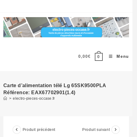
Skip
to
content
0,00
€
Menu
0
Carte d’alimentation télé Lg 65SK9500PLA
Référence: EAX67702901(1.4)
>
electro-pieces-occase.fr
Produit précédent
Produit suivant