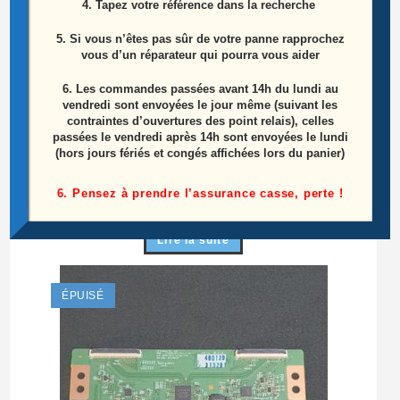
4. Tapez votre référence dans la recherche
5. Si vous n’êtes pas sûr de votre panne rapprochez
vous d’un réparateur qui pourra vous aider
6.
Les commandes passées avant 14h du lundi au
vendredi sont envoyées le jour même (suivant les
contraintes d’ouvertures des point relais), celles
passées le vendredi après 14h sont envoyées le lundi
Carte Mère Télé Lg 42LC55 Référence:
(hors jours fériés et congés affichées lors du panier)
EAX35231403 (0)
6. Pensez à prendre l’assurance casse, perte !
40,00
€
Lire la suite
ÉPUISÉ