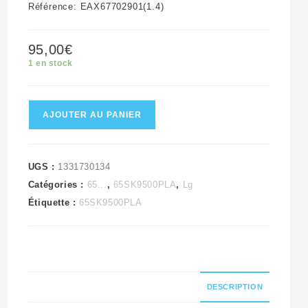
Référence: EAX67702901(1.4)
95,00
€
1 en stock
quantité
AJOUTER AU PANIER
de
Carte
d'alimentation
UGS :
1331730134
Catégories :
65...
,
65SK9500PLA
,
Lg
télé
Étiquette :
65SK9500PLA
Lg
65SK9500PLA
Référence:
EAX67702901(1.4)
DESCRIPTION