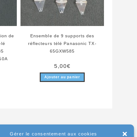
ion de
Ensemble de 9 supports des
élé
réflecteurs télé Panasonic TX-
85
65GXW585
50A
5,00
€
Ajouter au panier
Gérer le consentement aux cookies