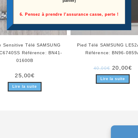
panier)
6. Pensez à prendre l’assurance casse, perte !
e Sensitive Télé SAMSUNG
Pied Télé SAMSUNG LE52
C6740SS Référence: BN41-
Référence: BN96-0859
01600B
Le
Le
20,00
€
40,00
€
prix
pr
25,00
€
initial
ac
Lire la suite
était :
es
40,00€.
20
Lire la suite