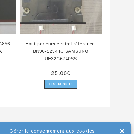
A856
Haut parleurs central référence:
A
BN96-12944C SAMSUNG
UE32C6740SS
ix
25,00
€
tuel
t :
,00€.
Lire la suite
Gérer le consentement aux cookies