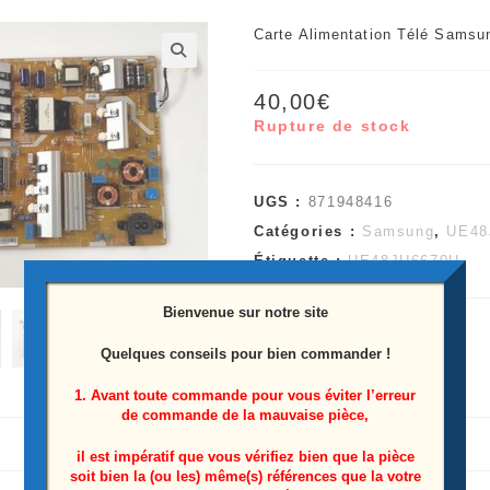
Carte Alimentation Télé Sams
🔍
40,00
€
Rupture de stock
UGS :
871948416
Catégories :
Samsung
,
UE48
Étiquette :
UE48JU6670U
Bienvenue sur notre site
Quelques conseils pour bien commander !
1. Avant toute commande pour vous éviter l’erreur
de commande de la mauvaise pièce,
il est impératif que vous vérifiez bien que la pièce
soit bien la (ou les) même(s) références que la votre