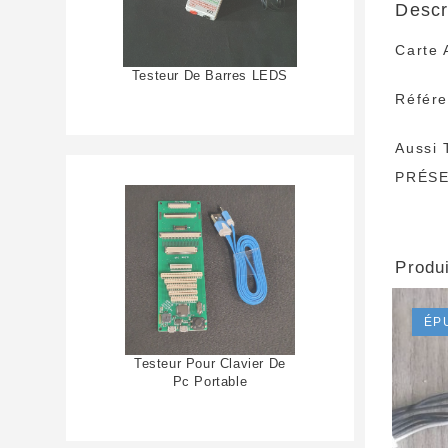
Descr
Carte 
Testeur De Barres LEDS
Référ
Aussi 
PRÉSE
Produi
ÉP
Testeur Pour Clavier De
Pc Portable