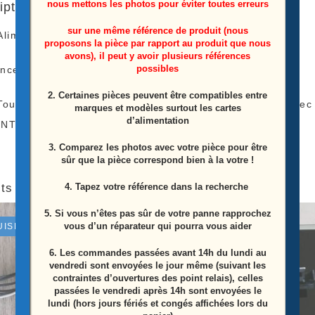
nous mettons les photos pour éviter toutes erreurs
iption
sur une même référence de produit (nous
Alimentation Télé Samsung
UE48JU6670U
proposons la pièce par rapport au produit que nous
avons), il peut y avoir plusieurs références
possibles
ence: BN44-00807A
2. Certaines pièces peuvent être compatibles entre
Toute Nos Pièces Proviennent De Télés Fonctionnel Av
marques et modèles surtout les cartes
d’alimentation
NT)
3. Comparez les photos avec votre pièce pour être
sûr que la pièce correspond bien à la votre !
4. Tapez votre référence dans la recherche
ts similaires
5. Si vous n’êtes pas sûr de votre panne rapprochez
vous d’un réparateur qui pourra vous aider
UISÉ
ÉPUISÉ
6.
Les commandes passées avant 14h du lundi au
vendredi sont envoyées le jour même (suivant les
contraintes d’ouvertures des point relais), celles
passées le vendredi après 14h sont envoyées le
lundi (hors jours fériés et congés affichées lors du