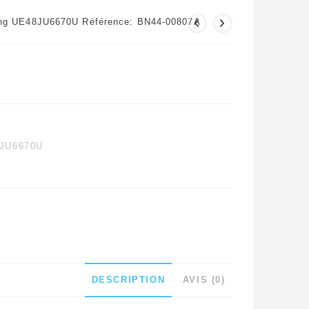
ung UE48JU6670U Référence: BN44-00807A
JU6670U
DESCRIPTION
AVIS (0)