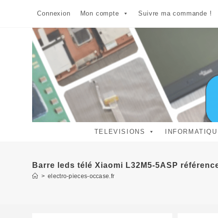
Skip
Connexion
Mon compte
Suivre ma commande !
to
content
TELEVISIONS
INFORMATIQU
Barre leds télé Xiaomi L32M5-5ASP référen
>
electro-pieces-occase.fr