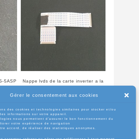
M5-5ASP
Nappe lvds de la carte inverter a la
carte t-con télé Xiaomi L43M5-5ASP
Gérer le consentement aux cookies
10,00
€
ons des cookies et technologies similaires pour stocker et/ou
des informations sur votre appareil.
Ajouter au panier
logies nous permettent d’assurer le bon fonctionnement du
liorer votre expérience de navigation
otre accord, de réaliser des statistiques anonymes.
z accepter, refuser ou gérer vos préférences à tout moment.