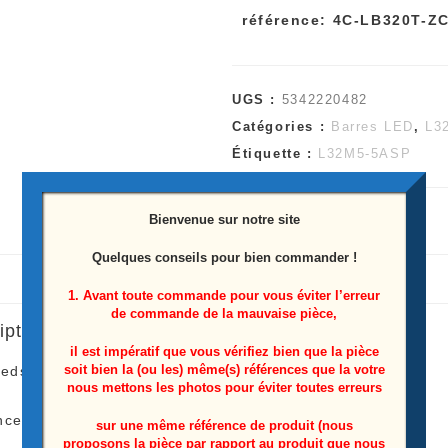
référence: 4C-LB320T-Z
LB320T-
ZCF
UGS :
5342220482
Catégories :
Barres LED
,
L3
Étiquette :
L32M5-5ASP
Bienvenue sur notre site
Quelques conseils pour bien commander !
1. Avant toute commande pour vous éviter l’erreur
de commande de la mauvaise pièce,
iption
il est impératif que vous vérifiez bien que la pièce
soit bien la (ou les) même(s) références que la votre
leds télé Xiaomi
L32M5-5ASP
nous mettons les photos pour éviter toutes erreurs
ence: 4C-LB320T-ZCF
sur une même référence de produit (nous
proposons la pièce par rapport au produit que nous