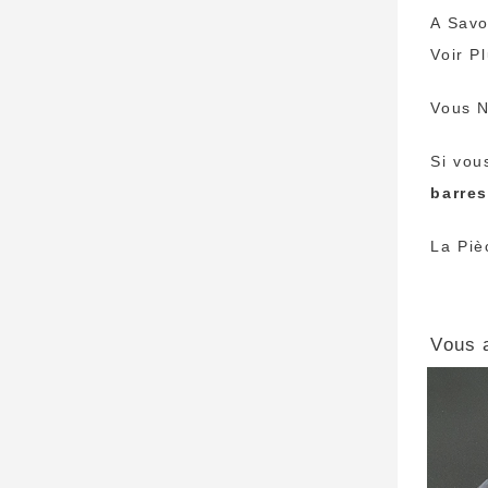
A Savo
Voir P
Vous N
Si vou
barre
La Piè
Vous 