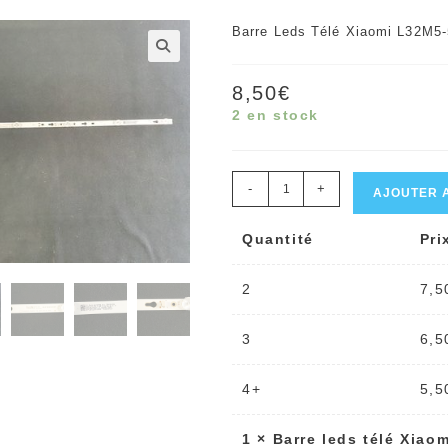
Barre Leds Télé Xiaomi L32M5
🔍
8,50
€
2 en stock
quantité
-
+
AJOUTER 
de
Quantité
Pri
Barre
leds
2
7,5
télé
Xiaomi
3
6,5
L32M5-
5ASP
4+
5,5
référence:
1
×
Barre leds télé Xia
4C-