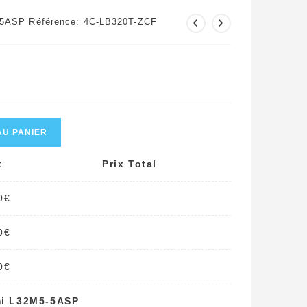
-5ASP Référence: 4C-LB320T-ZCF
AU PANIER
x
Prix Total
0
€
0
€
0
€
omi L32M5-5ASP