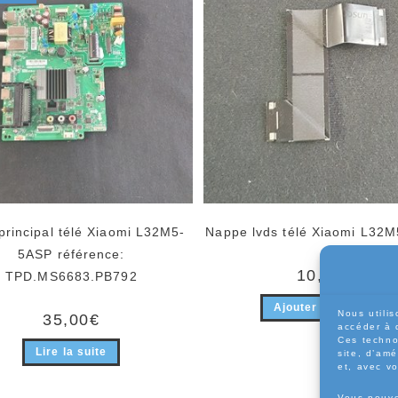
principal télé Xiaomi L32M5-
Nappe lvds télé Xiaomi L32
5ASP référence:
10,00
€
TPD.MS6683.PB792
Ajouter au panier
Nous utilis
35,00
€
accéder à 
Ces techno
Lire la suite
site, d’amé
et, avec v
Vous pouve