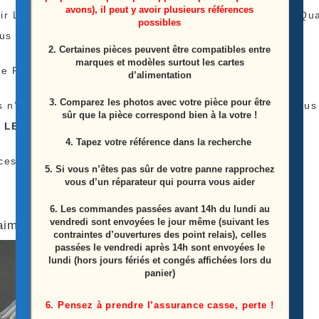
avons), il peut y avoir plusieurs références
ir Le Tarif De Livraison Est Le Même Peu Importe La 
possibles
lus
2. Certaines pièces peuvent être compatibles entre
marques et modèles surtout les cartes
e Payer Qu’une Fois Les Frais De Livraison !
d’alimentation
3. Comparez les photos avec votre pièce pour être
s n’avez pas l’appareil pour tester vos Barres LEDS nous
sûr que la pièce correspond bien à la votre !
s LEDS
)
4. Tapez votre référence dans la recherche
ces Proviens D’une Télé Écran Casser
5. Si vous n’êtes pas sûr de votre panne rapprochez
vous d’un réparateur qui pourra vous aider
6.
Les commandes passées avant 14h du lundi au
vendredi sont envoyées le jour même (suivant les
aimerez peut-être aussi…
contraintes d’ouvertures des point relais), celles
passées le vendredi après 14h sont envoyées le
lundi (hors jours fériés et congés affichées lors du
panier)
6. Pensez à prendre l’assurance casse, perte !