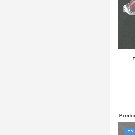
Produi
ÉP