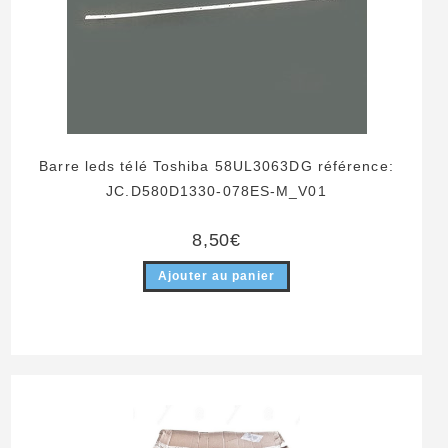
Barre leds télé Toshiba 58UL3063DG référence:
JC.D580D1330-078ES-M_V01
8,50
€
Ajouter au panier