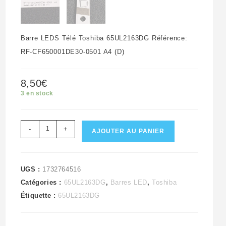
Barre LEDS Télé Toshiba 65UL2163DG Référence:
RF-CF650001DE30-0501 A4 (D)
8,50
€
3 en stock
quantité
-
+
AJOUTER AU PANIER
de
Barre
LEDS
UGS :
1732764516
Catégories :
65UL2163DG
,
Barres LED
,
Toshiba
télé
Étiquette :
65UL2163DG
Toshiba
65UL2163DG
Référence: