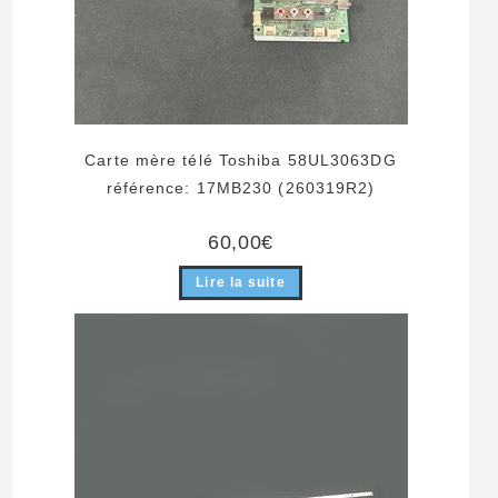
Carte mère télé Toshiba 58UL3063DG
référence: 17MB230 (260319R2)
60,00
€
Lire la suite