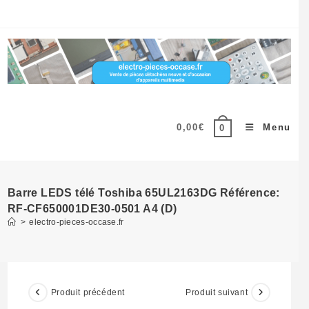
Skip
to
content
0,00
€
Menu
0
Barre LEDS télé Toshiba 65UL2163DG Référence:
RF-CF650001DE30-0501 A4 (D)
>
electro-pieces-occase.fr
Produit précédent
Produit suivant