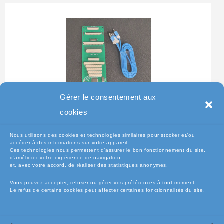
Gérer le consentement aux
Testeur Pour Clavier De
cookies
Pc Portable
Nous utilisons des cookies et technologies similaires pour stocker et/ou
accéder à des informations sur votre appareil.
Ces technologies nous permettent d’assurer le bon fonctionnement du site,
d’améliorer votre expérience de navigation
et, avec votre accord, de réaliser des statistiques anonymes.
Vous pouvez accepter, refuser ou gérer vos préférences à tout moment.
Le refus de certains cookies peut affecter certaines fonctionnalités du site.