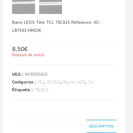
Barre LEDS Télé TCL 75C815 Référence: 4C-
LB7592-HR02K
8,50
€
Rupture de stock
UGS :
9435835615
Catégories :
75"
,
75C815
,
Barres LED
,
Tcl
Étiquette :
75C815
DESCRIPTION