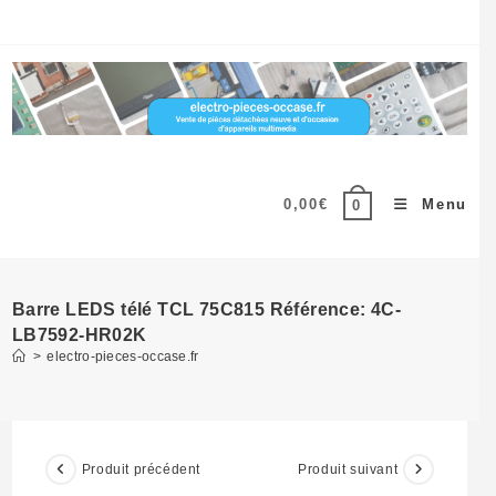
Skip
to
content
0,00
€
Menu
0
Barre LEDS télé TCL 75C815 Référence: 4C-
LB7592-HR02K
>
electro-pieces-occase.fr
Produit précédent
Produit suivant