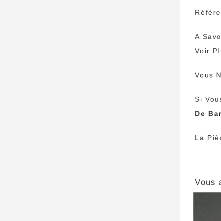
Référ
A Savo
Voir P
Vous N
Si Vou
De Ba
La Piè
Vous 