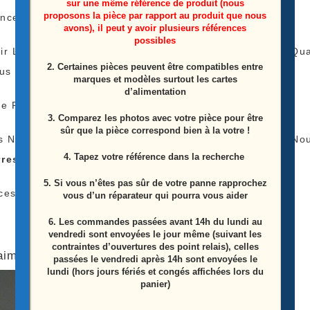
sur une même référence de produit (nous
proposons la pièce par rapport au produit que nous
ence: TCL55LB13_3030F2.4D_V0.3_20211118
avons), il peut y avoir plusieurs références
possibles
ir Le Tarif De Livraison Est Le Même Peu Importe La 
2. Certaines pièces peuvent être compatibles entre
lus
marques et modèles surtout les cartes
d’alimentation
e Payer Qu’une Fois Les Frais De Livraison !
3. Comparez les photos avec votre pièce pour être
sûr que la pièce correspond bien à la votre !
s N’avez Pas L’appareil Pour Tester Vos Barres LEDS No
4. Tapez votre référence dans la recherche
rres LEDS
)
5. Si vous n’êtes pas sûr de votre panne rapprochez
ces Proviens D’une Télé Écran Casser
vous d’un réparateur qui pourra vous aider
6.
Les commandes passées avant 14h du lundi au
vendredi sont envoyées le jour même (suivant les
contraintes d’ouvertures des point relais), celles
aimerez peut-être aussi…
passées le vendredi après 14h sont envoyées le
lundi (hors jours fériés et congés affichées lors du
panier)