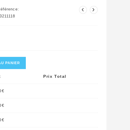
éférence:
0211118
AU PANIER
x
Prix Total
0
€
0
€
0
€
.3_20211118