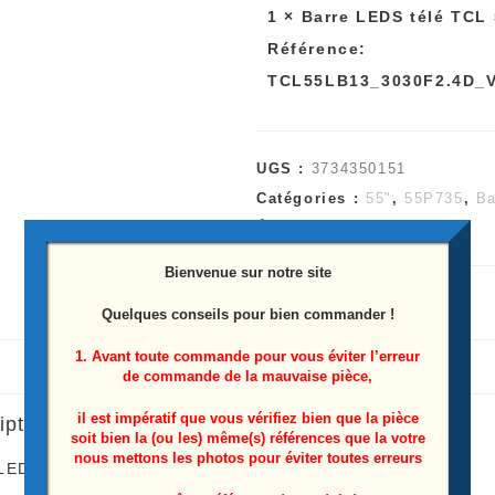
1
×
Barre LEDS télé TCL
Référence:
TCL55LB13_3030F2.4D_V
UGS :
3734350151
Catégories :
55"
,
55P735
,
Ba
Étiquette :
55P735
Bienvenue sur notre site
Quelques conseils pour bien commander !
1. Avant toute commande pour vous éviter l’erreur
de commande de la mauvaise pièce,
il est impératif que vous vérifiez bien que la pièce
iption
soit bien la (ou les) même(s) références que la votre
nous mettons les photos pour éviter toutes erreurs
 LEDS télé TCL
55P735