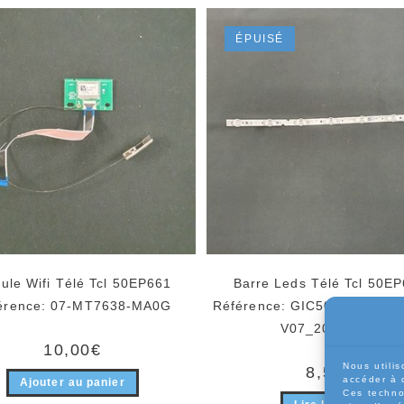
ÉPUISÉ
ule Wifi Télé Tcl 50EP661
Barre Leds Télé Tcl 50E
érence: 07-MT7638-MA0G
Référence: GIC50LB24_303
V07_20180416
10,00
€
Nous utilis
8,50
€
accéder à 
Ajouter au panier
Ces techno