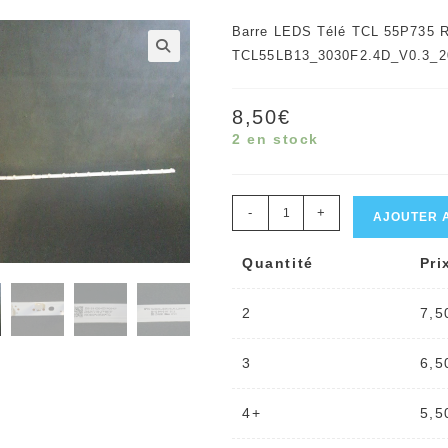
Barre LEDS Télé TCL 55P735 R
TCL55LB13_3030F2.4D_V0.3_2
🔍
8,50
€
2 en stock
quantité
-
+
AJOUTER 
de
Quantité
Pri
Barre
LEDS
2
7,5
télé
TCL
3
6,5
55P735
Référence:
4+
5,5
TCL55LB13_3030F2.4D_V0