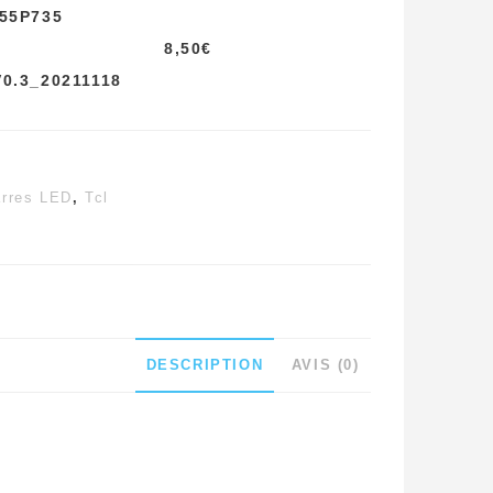
 55P735
8,50
€
0.3_20211118
rres LED
,
Tcl
DESCRIPTION
AVIS (0)