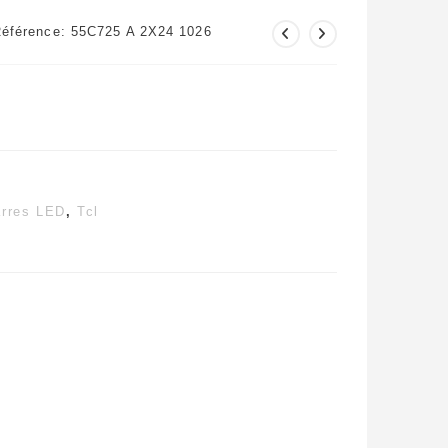
éférence: 55C725 A 2X24 1026
rres LED
,
Tcl