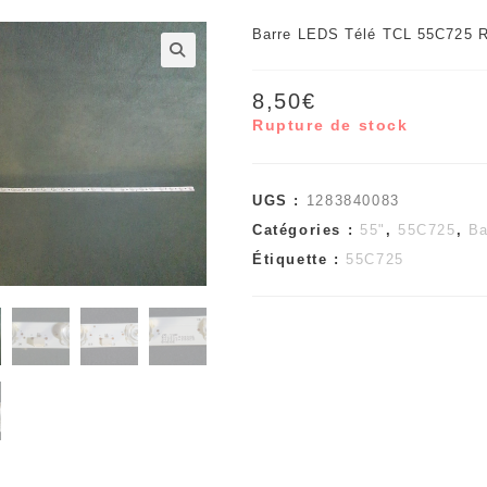
Barre LEDS Télé TCL 55C725 R
🔍
8,50
€
Rupture de stock
UGS :
1283840083
Catégories :
55"
,
55C725
,
Ba
Étiquette :
55C725