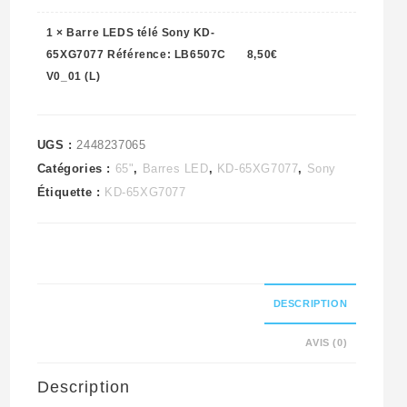
Référence:
1
×
Barre LEDS télé Sony KD-
LB6507C
65XG7077 Référence: LB6507C
8,50
€
V0_01
V0_01 (L)
(L)
UGS :
2448237065
Catégories :
65"
,
Barres LED
,
KD-65XG7077
,
Sony
Étiquette :
KD-65XG7077
DESCRIPTION
AVIS (0)
Description