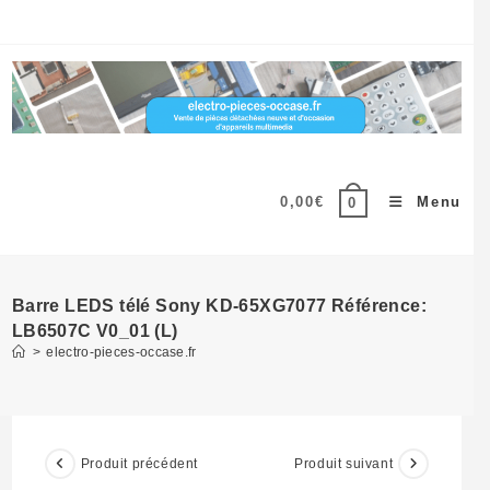
Skip
to
content
0,00
€
Menu
0
Barre LEDS télé Sony KD-65XG7077 Référence:
LB6507C V0_01 (L)
>
electro-pieces-occase.fr
Produit précédent
Produit suivant