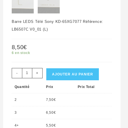
Barre LEDS Télé Sony KD-65XG7077 Référence:
LB6507C V0_01 (L)
8,50
€
6 en stock
quantité
-
+
AJOUTER AU PANIER
de
Quantité
Prix
Prix Total
Barre
LEDS
2
7,50
€
télé
Sony
3
6,50
€
KD-
4+
5,50
€
65XG7077