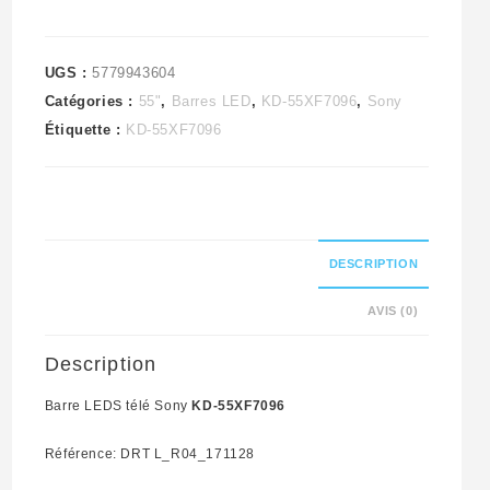
UGS :
5779943604
Catégories :
55"
,
Barres LED
,
KD-55XF7096
,
Sony
Étiquette :
KD-55XF7096
DESCRIPTION
AVIS (0)
Description
Barre LEDS télé Sony
KD-55XF7096
Référence: DRT L_R04_171128