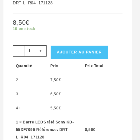
DRT L_R04_171128
8,50
€
10 en stock
quantité
-
+
AJOUTER AU PANIER
de
Quantité
Prix
Prix Total
Barre
LEDS
2
7,50
€
télé
Sony
3
6,50
€
KD-
4+
5,50
€
55XF7096
Référence:
1
×
Barre LEDS télé Sony KD-
DRT
55XF7096 Référence: DRT
8,50
€
L_R04_171128
L_R04_171128