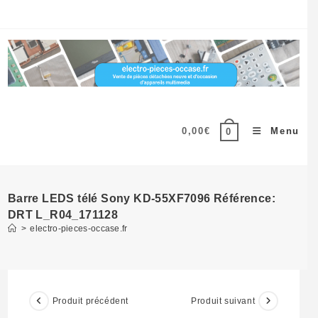
Skip
to
content
0,00
€
Menu
0
Barre LEDS télé Sony KD-55XF7096 Référence:
DRT L_R04_171128
>
electro-pieces-occase.fr
Produit précédent
Produit suivant