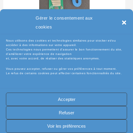
Gérer le consentement aux
Testeur Pour Clavier De
cookies
Pc Portable
Nous utilisons des cookies et technologies similaires pour stocker et/ou
accéder à des informations sur votre appareil.
Ces technologies nous permettent d’assurer le bon fonctionnement du site,
d’améliorer votre expérience de navigation
et, avec votre accord, de réaliser des statistiques anonymes.
Vous pouvez accepter, refuser ou gérer vos préférences à tout moment.
Le refus de certains cookies peut affecter certaines fonctionnalités du site.
Accepter
🧾Conditions Générales de Vente (CGV)
🧾 Mentions légales
Refuser
🔐 Politique de confidentialité
🔐 Exercer mes droits RGPD
🍪 Politique de cookies (UE)
📦Livraisons et retours
Voir les préférences
🛡️ Assurance casse / perte
INFORMATIQUE