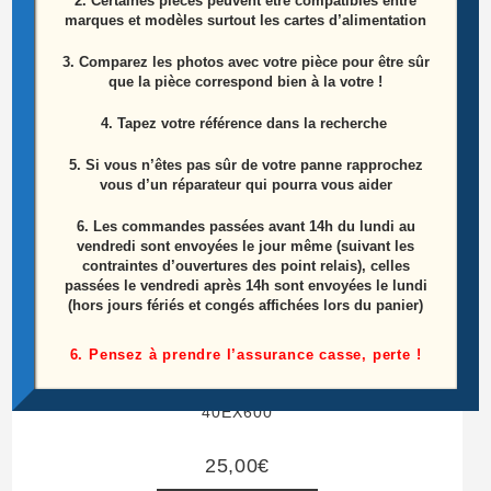
2. Certaines pièces peuvent être compatibles entre
marques et modèles surtout les cartes d’alimentation
3. Comparez les photos avec votre pièce pour être sûr
que la pièce correspond bien à la votre !
4. Tapez votre référence dans la recherche
5. Si vous n’êtes pas sûr de votre panne rapprochez
vous d’un réparateur qui pourra vous aider
6.
Les commandes passées avant 14h du lundi au
vendredi sont envoyées le jour même (suivant les
contraintes d’ouvertures des point relais), celles
passées le vendredi après 14h sont envoyées le lundi
(hors jours fériés et congés affichées lors du panier)
Barre Leds Référence:
6. Pensez à prendre l’assurance casse, perte !
STS400A03_44LED_REV.4_10040B + Support
Référence: LJ64-02401A Télé Sony KDL-
40EX600
25,00
€