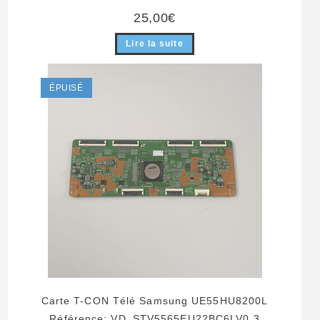
25,00
€
Lire la suite
ÉPUISÉ
Carte T-CON Télé Samsung UE55HU8200L
Référence: VD_STV5565EU22BC6LV0.3