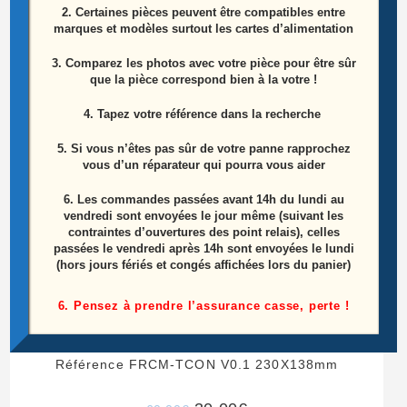
2. Certaines pièces peuvent être compatibles entre
Produits similaires
marques et modèles surtout les cartes d’alimentation
3. Comparez les photos avec votre pièce pour être sûr
ÉPUISÉ
que la pièce correspond bien à la votre !
4. Tapez votre référence dans la recherche
5. Si vous n’êtes pas sûr de votre panne rapprochez
vous d’un réparateur qui pourra vous aider
6.
Les commandes passées avant 14h du lundi au
vendredi sont envoyées le jour même (suivant les
contraintes d’ouvertures des point relais), celles
passées le vendredi après 14h sont envoyées le lundi
(hors jours fériés et congés affichées lors du panier)
6. Pensez à prendre l’assurance casse, perte !
Carte T-CON Télé SAMSUNG LE52A856
Référence FRCM-TCON V0.1 230X138mm
Le
Le