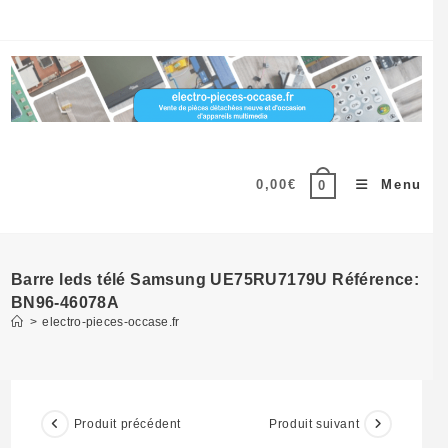
Skip
to
content
0,00
€
Menu
0
Barre leds télé Samsung UE75RU7179U Référence:
BN96-46078A
>
electro-pieces-occase.fr
Produit précédent
Produit suivant