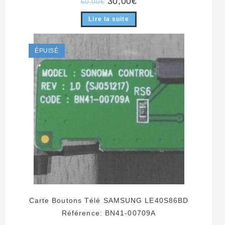
30,00
€
60,00
€
prix
prix
initial
actuel
Lire la suite
était :
est :
60,00€.
30,00€.
ÉPUISÉ
Carte Boutons Télé SAMSUNG LE40S86BD
Référence: BN41-00709A