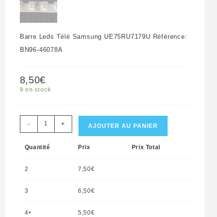
Barre Leds Télé Samsung UE75RU7179U Référence:
BN96-46078A
8,50
€
9 en stock
quantité
-
+
AJOUTER AU PANIER
de
Quantité
Prix
Prix Total
Barre
leds
2
7,50
€
télé
Samsung
3
6,50
€
UE75RU7179U
4+
5,50
€
Référence: