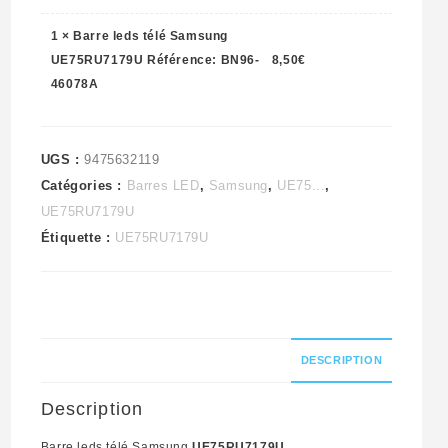
BN96-
1
×
Barre leds télé Samsung
46078A
UE75RU7179U Référence: BN96-
8,50
€
46078A
UGS :
9475632119
Catégories :
Barres LED
,
Samsung
,
UE75...
,
UE75RU7179U
Étiquette :
UE75RU7179U
DESCRIPTION
Description
Barre leds télé Samsung
UE75RU7179U