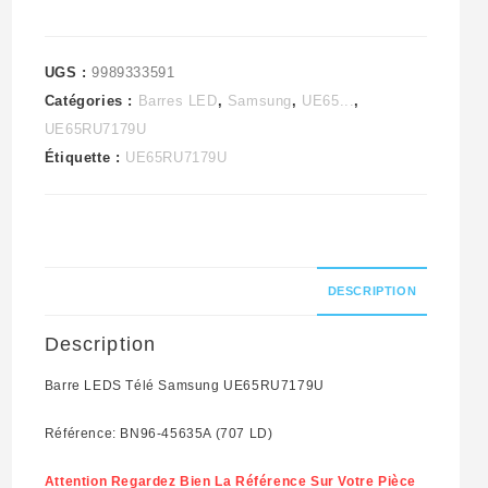
LD)
UGS :
9989333591
Catégories :
Barres LED
,
Samsung
,
UE65...
,
UE65RU7179U
Étiquette :
UE65RU7179U
DESCRIPTION
Description
Barre LEDS Télé Samsung UE65RU7179U
Référence: BN96-45635A (707 LD)
Attention Regardez Bien La Référence Sur Votre Pièce