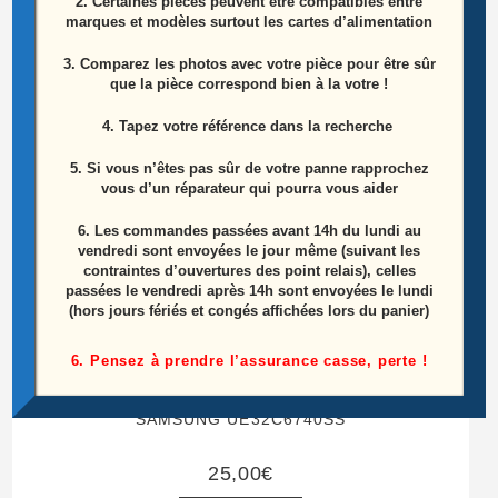
2. Certaines pièces peuvent être compatibles entre
marques et modèles surtout les cartes d’alimentation
ÉPUISÉ
3. Comparez les photos avec votre pièce pour être sûr
que la pièce correspond bien à la votre !
4. Tapez votre référence dans la recherche
5. Si vous n’êtes pas sûr de votre panne rapprochez
vous d’un réparateur qui pourra vous aider
6.
Les commandes passées avant 14h du lundi au
vendredi sont envoyées le jour même (suivant les
contraintes d’ouvertures des point relais), celles
passées le vendredi après 14h sont envoyées le lundi
(hors jours fériés et congés affichées lors du panier)
6. Pensez à prendre l’assurance casse, perte !
Haut parleurs central référence: BN96-12944C
SAMSUNG UE32C6740SS
25,00
€