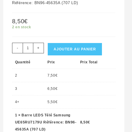
Référence: BN96-45635A (707 LD)
8,50
€
2 en stock
quantité
-
+
AJOUTER AU PANIER
de
Quantité
Prix
Prix Total
Barre
LEDS
2
7,50
€
Télé
Samsung
3
6,50
€
UE65RU7179U
4+
5,50
€
Référence:
BN96-
1
×
Barre LEDS Télé Samsung
45635A
UE65RU7179U Référence: BN96-
8,50
€
(707
45635A (707 LD)