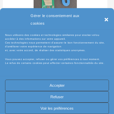
Gérer le consentement aux
Testeur Pour Clavier De
cookies
Pc Portable
Nous utilisons des cookies et technologies similaires pour stocker et/ou
accéder à des informations sur votre appareil.
Ces technologies nous permettent d’assurer le bon fonctionnement du site,
d’améliorer votre expérience de navigation
et, avec votre accord, de réaliser des statistiques anonymes.
Vous pouvez accepter, refuser ou gérer vos préférences à tout moment.
Le refus de certains cookies peut affecter certaines fonctionnalités du site.
Accepter
🧾Conditions Générales de Vente (CGV)
🧾 Mentions légales
Refuser
🔐 Politique de confidentialité
🔐 Exercer mes droits RGPD
🍪 Politique de cookies (UE)
📦Livraisons et retours
Voir les préférences
🛡️ Assurance casse / perte
INFORMATIQUE