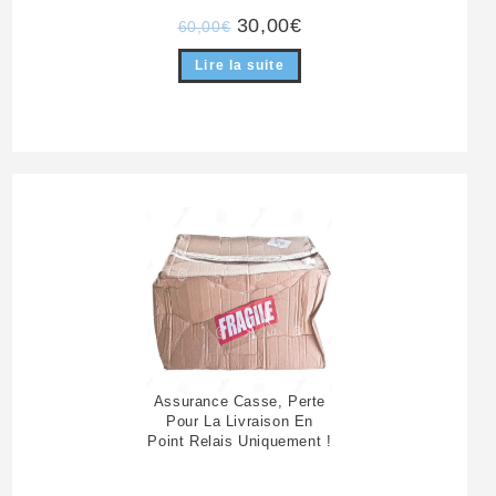
Le
Le
30,00
€
60,00
€
prix
prix
initial
actuel
Lire la suite
était :
est :
60,00€.
30,00€.
Assurance Casse, Perte
Pour La Livraison En
Point Relais Uniquement !