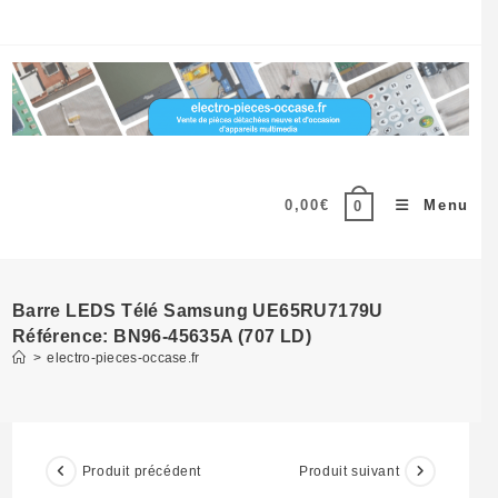
Skip
to
content
0,00
€
Menu
0
Barre LEDS Télé Samsung UE65RU7179U
Référence: BN96-45635A (707 LD)
>
electro-pieces-occase.fr
Produit précédent
Produit suivant