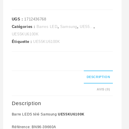
UGS :
1712436768
Catégories :
Barres LED
,
Samsung
,
UE55...
,
UE55KU6100K
Étiquette :
UE55KU6100K
DESCRIPTION
AVIS (0)
Description
Barre LEDS télé Samsung
UE55KU6100K
Référence: BN96-39660A