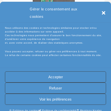
Gérer le consentement aux
Testeur Pour Clavier De
cookies
Pc Portable
Nous utilisons des cookies et technologies similaires pour stocker et/ou
accéder à des informations sur votre appareil.
Ces technologies nous permettent d’assurer le bon fonctionnement du site,
d’améliorer votre expérience de navigation
et, avec votre accord, de réaliser des statistiques anonymes.
Vous pouvez accepter, refuser ou gérer vos préférences à tout moment.
Le refus de certains cookies peut affecter certaines fonctionnalités du site.
Accepter
🧾Conditions Générales de Vente (CGV)
🧾 Mentions légales
Refuser
🔐 Politique de confidentialité
🔐 Exercer mes droits RGPD
🍪 Politique de cookies (UE)
📦Livraisons et retours
Voir les préférences
🛡️ Assurance casse / perte
INFORMATIQUE
🍪 Politique de cookies
🔐 Politique de confidentialité
🧾 Mentions légales