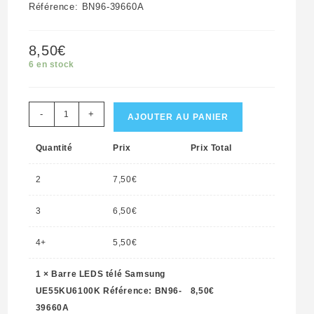
Référence: BN96-39660A
8,50
€
6 en stock
quantité
-
+
AJOUTER AU PANIER
de
Quantité
Prix
Prix Total
Barre
LEDS
2
7,50
€
télé
Samsung
3
6,50
€
UE55KU6100K
4+
5,50
€
Référence:
BN96-
1
×
Barre LEDS télé Samsung
39660A
UE55KU6100K Référence: BN96-
8,50
€
39660A