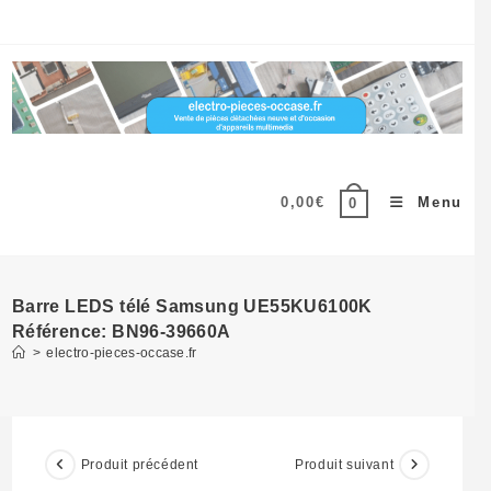
Skip
to
content
0,00
€
Menu
0
Barre LEDS télé Samsung UE55KU6100K
Référence: BN96-39660A
>
electro-pieces-occase.fr
Produit précédent
Produit suivant