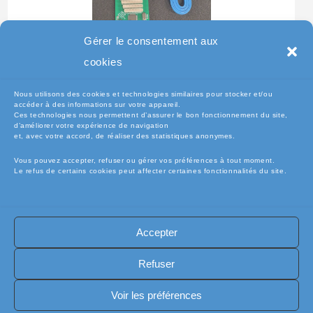
Gérer le consentement aux
Testeur Pour Clavier De
cookies
Pc Portable
Nous utilisons des cookies et technologies similaires pour stocker et/ou
accéder à des informations sur votre appareil.
Ces technologies nous permettent d’assurer le bon fonctionnement du site,
d’améliorer votre expérience de navigation
et, avec votre accord, de réaliser des statistiques anonymes.
Vous pouvez accepter, refuser ou gérer vos préférences à tout moment.
Le refus de certains cookies peut affecter certaines fonctionnalités du site.
Accepter
🧾Conditions Générales de Vente (CGV)
🧾 Mentions légales
Refuser
🔐 Politique de confidentialité
🔐 Exercer mes droits RGPD
🍪 Politique de cookies (UE)
📦Livraisons et retours
Voir les préférences
🛡️ Assurance casse / perte
INFORMATIQUE