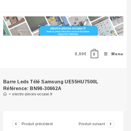
Skip
to
content
0,00
€
Menu
0
Barre Leds Télé Samsung UE55HU7500L
Référence: BN96-30662A
>
electro-pieces-occase.fr
Produit précédent
Produit suivant