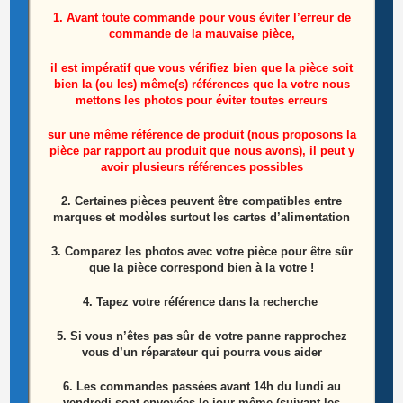
1. Avant toute commande pour vous éviter l’erreur de
commande de la mauvaise pièce,
ÉPUISÉ
il est impératif que vous vérifiez bien que la pièce soit
bien la (ou les) même(s) références que la votre nous
mettons les photos pour éviter toutes erreurs
sur une même référence de produit (nous proposons la
pièce par rapport au produit que nous avons), il peut y
avoir plusieurs références possibles
2. Certaines pièces peuvent être compatibles entre
marques et modèles surtout les cartes d’alimentation
3. Comparez les photos avec votre pièce pour être sûr
que la pièce correspond bien à la votre !
4. Tapez votre référence dans la recherche
Carte T-CON Télé SAMSUNG LE52A856
Référence FRCM-TCON V0.1 230X138mm
5. Si vous n’êtes pas sûr de votre panne rapprochez
vous d’un réparateur qui pourra vous aider
70,00
€
6.
Les commandes passées avant 14h du lundi au
vendredi sont envoyées le jour même (suivant les