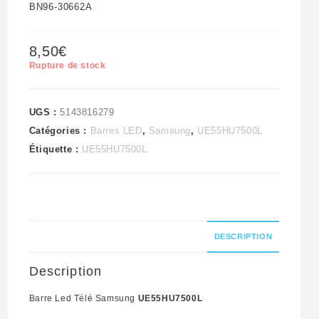
BN96-30662A
8,50
€
Rupture de stock
UGS :
5143816279
Catégories :
Barres LED
,
Samsung
,
UE55HU7500L
Étiquette :
UE55HU7500L
DESCRIPTION
Description
Barre Led Télé Samsung
UE55HU7500L