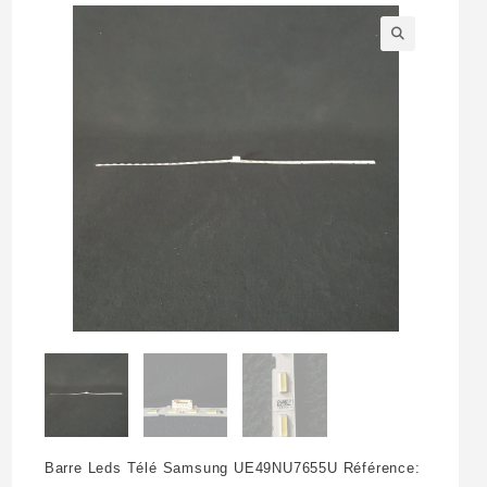
🔍
Barre Leds Télé Samsung UE49NU7655U Référence: