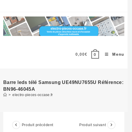
Skip
to
content
0,00
€
Menu
0
Barre leds télé Samsung UE49NU7655U Référence:
BN96-46045A
>
electro-pieces-occase.fr
Produit précédent
Produit suivant