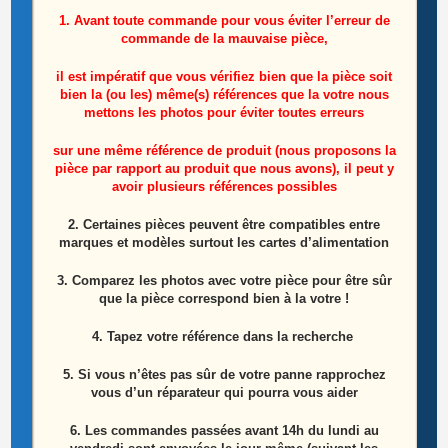
1. Avant toute commande pour vous éviter l’erreur de
Produits similaires
commande de la mauvaise pièce,
il est impératif que vous vérifiez bien que la pièce soit
ÉPUISÉ
bien la (ou les) même(s) références que la votre nous
mettons les photos pour éviter toutes erreurs
sur une même référence de produit (nous proposons la
pièce par rapport au produit que nous avons), il peut y
avoir plusieurs références possibles
2. Certaines pièces peuvent être compatibles entre
marques et modèles surtout les cartes d’alimentation
3. Comparez les photos avec votre pièce pour être sûr
que la pièce correspond bien à la votre !
4. Tapez votre référence dans la recherche
5. Si vous n’êtes pas sûr de votre panne rapprochez
Carte T-CON Télé Samsung UE55HU8200L
vous d’un réparateur qui pourra vous aider
Référence: VD_STV5565EU22BC6LV0.3
6.
Les commandes passées avant 14h du lundi au