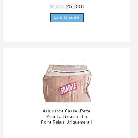
Le
Le
25,00
€
50,00
€
prix
prix
initial
actuel
Lire la suite
était :
est :
50,00€.
25,00€.
Assurance Casse, Perte
Pour La Livraison En
Point Relais Uniquement !