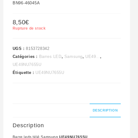
BN96-46045A
8,50
€
Rupture de stock
UGS :
8153728342
Catégories :
Barres LED
,
Samsung
,
UE49...
,
UE49NU7655U
Étiquette :
UE49NU7655U
DESCRIPTION
Description
Barre leds télé Samsung
UE49NU7655U