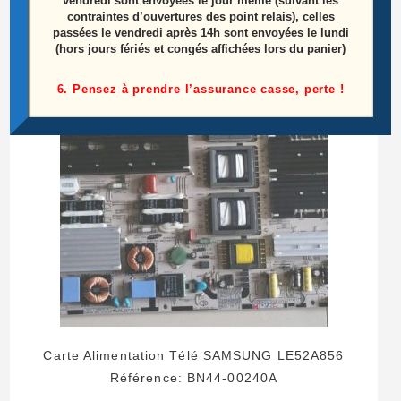
15,00
€
vendredi sont envoyées le jour même (suivant les
contraintes d’ouvertures des point relais), celles
passées le vendredi après 14h sont envoyées le lundi
Lire la suite
(hors jours fériés et congés affichées lors du panier)
6. Pensez à prendre l’assurance casse, perte !
Carte Alimentation Télé SAMSUNG LE52A856
Référence: BN44-00240A