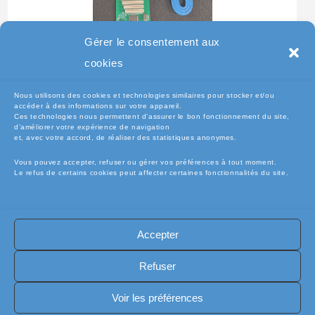
Gérer le consentement aux
Testeur Pour Clavier De
cookies
Pc Portable
Nous utilisons des cookies et technologies similaires pour stocker et/ou
accéder à des informations sur votre appareil.
Ces technologies nous permettent d’assurer le bon fonctionnement du site,
d’améliorer votre expérience de navigation
et, avec votre accord, de réaliser des statistiques anonymes.
Vous pouvez accepter, refuser ou gérer vos préférences à tout moment.
Le refus de certains cookies peut affecter certaines fonctionnalités du site.
Accepter
🧾Conditions Générales de Vente (CGV)
🧾 Mentions légales
Refuser
🔐 Politique de confidentialité
🔐 Exercer mes droits RGPD
🍪 Politique de cookies (UE)
📦Livraisons et retours
Voir les préférences
🛡️ Assurance casse / perte
INFORMATIQUE