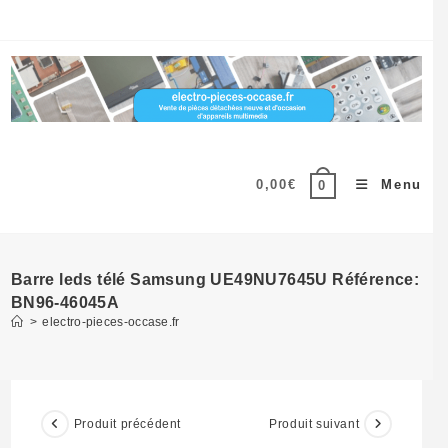
Skip
to
content
0,00
€
Menu
0
Barre leds télé Samsung UE49NU7645U Référence:
BN96-46045A
>
electro-pieces-occase.fr
Produit précédent
Produit suivant