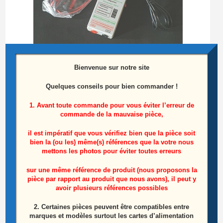
Bienvenue sur notre site
Quelques conseils pour bien commander !
Testeur de barres LEDS
1. Avant toute commande pour vous éviter l’erreur de
commande de la mauvaise pièce,
25,00
€
il est impératif que vous vérifiez bien que la pièce soit
Ajouter au panier
bien la (ou les) même(s) références que la votre nous
mettons les photos pour éviter toutes erreurs
sur une même référence de produit (nous proposons la
pièce par rapport au produit que nous avons), il peut y
avoir plusieurs références possibles
Produits similaires
2. Certaines pièces peuvent être compatibles entre
marques et modèles surtout les cartes d’alimentation
ÉPUISÉ