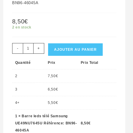
BN96-46045A
8,50
€
2 en stock
quantité
-
+
AJOUTER AU PANIER
de
Quantité
Prix
Prix Total
Barre
leds
2
7,50
€
télé
Samsung
3
6,50
€
UE49NU7645U
4+
5,50
€
Référence:
BN96-
1
×
Barre leds télé Samsung
46045A
UE49NU7645U Référence: BN96-
8,50
€
46045A