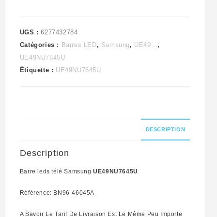
UGS :
6277432784
Catégories :
Barres LED
,
Samsung
,
UE49...
,
UE49NU7645U
Étiquette :
UE49NU7645U
DESCRIPTION
Description
Barre leds télé Samsung
UE49NU7645U
Référence: BN96-46045A
A Savoir Le Tarif De Livraison Est Le Même Peu Importe