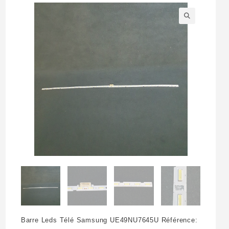
🔍
Barre Leds Télé Samsung UE49NU7645U Référence: