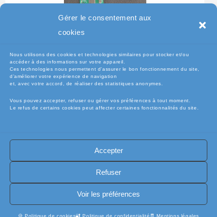
Gérer le consentement aux
Testeur Pour Clavier De
cookies
Pc Portable
Nous utilisons des cookies et technologies similaires pour stocker et/ou
accéder à des informations sur votre appareil.
Ces technologies nous permettent d’assurer le bon fonctionnement du site,
d’améliorer votre expérience de navigation
et, avec votre accord, de réaliser des statistiques anonymes.
Vous pouvez accepter, refuser ou gérer vos préférences à tout moment.
Le refus de certains cookies peut affecter certaines fonctionnalités du site.
Accepter
🧾Conditions Générales de Vente (CGV)
🧾 Mentions légales
Refuser
🔐 Politique de confidentialité
🔐 Exercer mes droits RGPD
🍪 Politique de cookies (UE)
📦Livraisons et retours
Voir les préférences
🛡️ Assurance casse / perte
INFORMATIQUE
🍪 Politique de cookies
🔐 Politique de confidentialité
🧾 Mentions légales