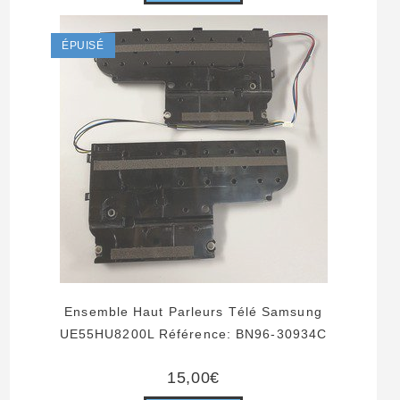
40,00€.
20,00€.
ÉPUISÉ
Ensemble Haut Parleurs Télé Samsung
UE55HU8200L Référence: BN96-30934C
15,00
€