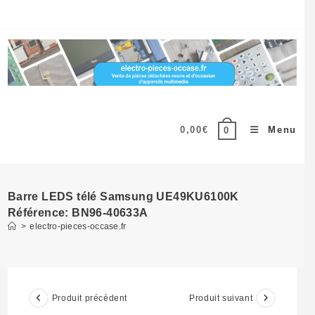
Skip
to
content
0,00
€
Menu
0
Barre LEDS télé Samsung UE49KU6100K
Référence: BN96-40633A
>
electro-pieces-occase.fr
Produit précédent
Produit suivant