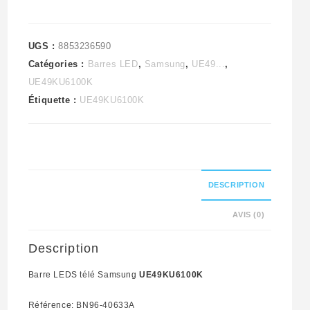
UGS :
8853236590
Catégories :
Barres LED
,
Samsung
,
UE49...
,
UE49KU6100K
Étiquette :
UE49KU6100K
DESCRIPTION
AVIS (0)
Description
Barre LEDS télé Samsung
UE49KU6100K
Référence: BN96-40633A