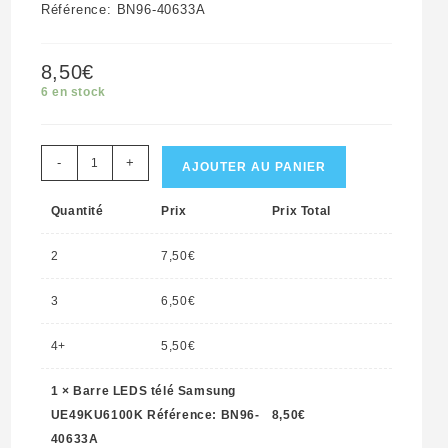
Référence: BN96-40633A
8,50
€
6 en stock
quantité
-
+
AJOUTER AU PANIER
de
Quantité
Prix
Prix Total
Barre
LEDS
2
7,50
€
télé
Samsung
3
6,50
€
UE49KU6100K
4+
5,50
€
Référence:
BN96-
1
×
Barre LEDS télé Samsung
40633A
UE49KU6100K Référence: BN96-
8,50
€
40633A