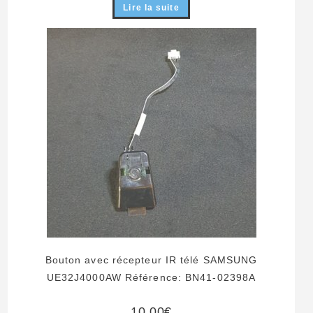
Lire la suite
Bouton avec récepteur IR télé SAMSUNG
UE32J4000AW Référence: BN41-02398A
10,00
€