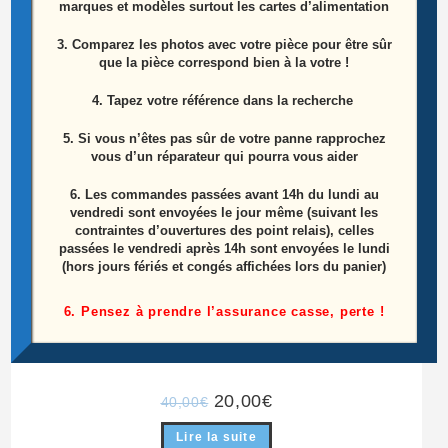
marques et modèles surtout les cartes d’alimentation
ÉPUISÉ
3. Comparez les photos avec votre pièce pour être sûr
que la pièce correspond bien à la votre !
4. Tapez votre référence dans la recherche
5. Si vous n’êtes pas sûr de votre panne rapprochez
vous d’un réparateur qui pourra vous aider
6.
Les commandes passées avant 14h du lundi au
vendredi sont envoyées le jour même (suivant les
contraintes d’ouvertures des point relais), celles
passées le vendredi après 14h sont envoyées le lundi
(hors jours fériés et congés affichées lors du panier)
6. Pensez à prendre l’assurance casse, perte !
Pied Télé SAMSUNG LE52A856 Référence:
BN96-0859A
Le
Le
20,00
€
40,00
€
prix
prix
initial
actuel
Lire la suite
était :
est :