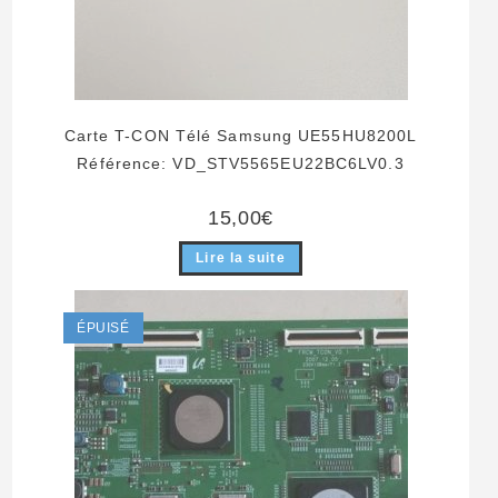
Carte T-CON Télé Samsung UE55HU8200L
Référence: VD_STV5565EU22BC6LV0.3
15,00
€
Lire la suite
ÉPUISÉ