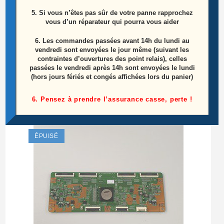
5. Si vous n’êtes pas sûr de votre panne rapprochez
vous d’un réparateur qui pourra vous aider
6.
Les commandes passées avant 14h du lundi au
vendredi sont envoyées le jour même (suivant les
contraintes d’ouvertures des point relais), celles
Ensemble Module Télé SAMSUNG LE52A856
passées le vendredi après 14h sont envoyées le lundi
(hors jours fériés et congés affichées lors du panier)
Le
Le
25,00
€
50,00
€
prix
prix
6. Pensez à prendre l’assurance casse, perte !
initial
actuel
Lire la suite
était :
est :
50,00€.
25,00€.
ÉPUISÉ