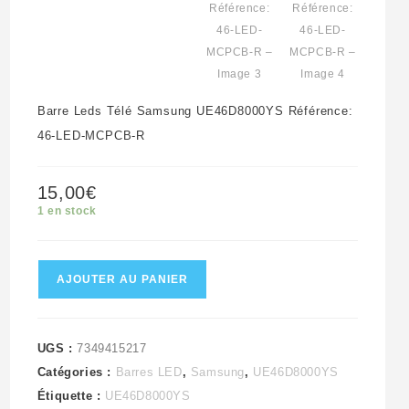
Barre Leds Télé Samsung UE46D8000YS Référence:
46-LED-MCPCB-R
15,00
€
1 en stock
quantité
AJOUTER AU PANIER
de
Barre
Leds
UGS :
7349415217
Catégories :
Barres LED
,
Samsung
,
UE46D8000YS
Télé
Étiquette :
UE46D8000YS
Samsung