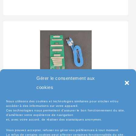
Gérer le consentement aux
Testeur Pour Clavier De
cookies
Pc Portable
Nous utilisons des cookies et technologies similaires pour stocker et/ou
accéder à des informations sur votre appareil.
Ces technologies nous permettent d’assurer le bon fonctionnement du site,
d’améliorer votre expérience de navigation
et, avec votre accord, de réaliser des statistiques anonymes.
Vous pouvez accepter, refuser ou gérer vos préférences à tout moment.
Le refus de certains cookies peut affecter certaines fonctionnalités du site.