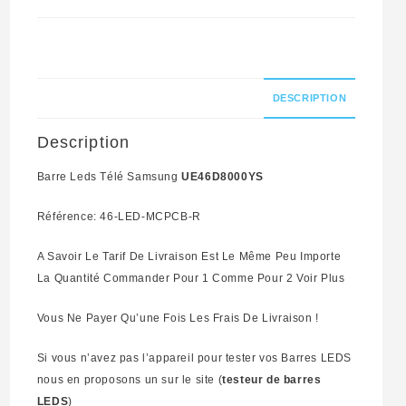
UE46D8000YS
Référence:
46-
LED-
DESCRIPTION
MCPCB-
Description
R
Barre Leds Télé Samsung
UE46D8000YS
Référence: 46-LED-MCPCB-R
A Savoir Le Tarif De Livraison Est Le Même Peu Importe
La Quantité Commander Pour 1 Comme Pour 2 Voir Plus
Vous Ne Payer Qu’une Fois Les Frais De Livraison !
Si vous n’avez pas l’appareil pour tester vos Barres LEDS
nous en proposons un sur le site (
testeur de barres
LEDS
)