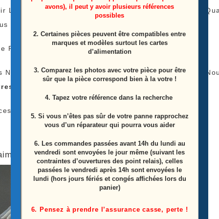
avons), il peut y avoir plusieurs références
ir Le Tarif De Livraison Est Le Même Peu Importe La 
possibles
lus
2. Certaines pièces peuvent être compatibles entre
marques et modèles surtout les cartes
e Payer Qu’une Fois Les Frais De Livraison !
d’alimentation
3. Comparez les photos avec votre pièce pour être
s N’avez Pas L’appareil Pour Tester Vos Barres LEDS No
sûr que la pièce correspond bien à la votre !
rres LEDS
)
4. Tapez votre référence dans la recherche
ces Proviens D’une Télé Écran Casser
5. Si vous n’êtes pas sûr de votre panne rapprochez
vous d’un réparateur qui pourra vous aider
6.
Les commandes passées avant 14h du lundi au
vendredi sont envoyées le jour même (suivant les
aimerez peut-être aussi…
contraintes d’ouvertures des point relais), celles
passées le vendredi après 14h sont envoyées le
lundi (hors jours fériés et congés affichées lors du
panier)
6. Pensez à prendre l’assurance casse, perte !