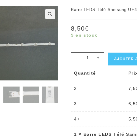
Barre LEDS Télé Samsung UE4
🔍
8,50
€
5 en stock
quantité
-
+
AJOUTER 
de
Quantité
Pri
Barre
LEDS
2
7,5
Télé
Samsung
3
6,5
UE40KU6000K
Référence:
4+
5,5
BN96-
1
×
Barre LEDS Télé Sa
39656A