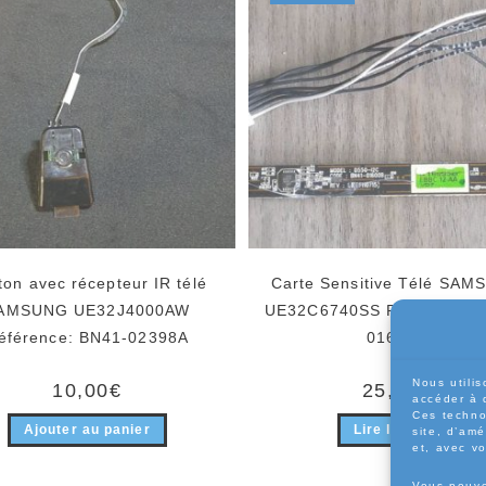
ton avec récepteur IR télé
Carte Sensitive Télé SA
AMSUNG UE32J4000AW
UE32C6740SS Référence: 
éférence: BN41-02398A
01600B
Nous utilis
10,00
€
25,00
€
accéder à 
Ces techno
Ajouter au panier
Lire la suite
site, d’amé
et, avec v
Vous pouve