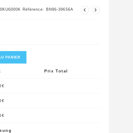
0KU6000K Référence: BN96-39656A
AU PANIER
x
Prix Total
0
€
0
€
0
€
msung