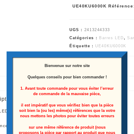
UE40KU6000K Référence
UGS :
2413244333
Catégories :
Barres LED
,
Sa
Étiquette :
UE40KU6000K
Bienvenue sur notre site
Quelques conseils pour bien commander !
1. Avant toute commande pour vous éviter l’erreur
de commande de la mauvaise pièce,
iption
il est impératif que vous vérifiez bien que la pièce
soit bien la (ou les) même(s) références que la votre
 LEDS Télé Samsung
UE40KU6000K
nous mettons les photos pour éviter toutes erreurs
ence: BN96-39656A
sur une même référence de produit (nous
proposons la pièce par rapport au produit que nous