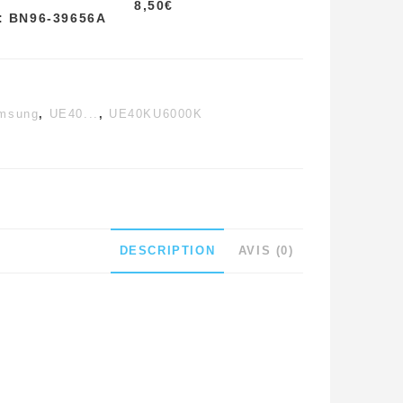
8,50
€
: BN96-39656A
msung
,
UE40...
,
UE40KU6000K
DESCRIPTION
AVIS (0)