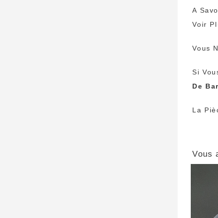
A Savo
Voir P
Vous N
Si Vou
De Ba
La Piè
Vous 