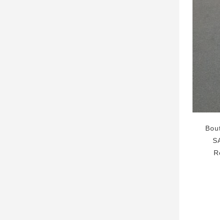
Bou
S
R