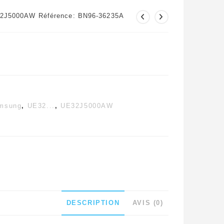
32J5000AW Référence: BN96-36235A
msung
,
UE32...
,
UE32J5000AW
DESCRIPTION
AVIS (0)