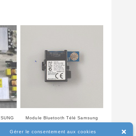
AMSUNG
Module Bluetooth Télé Samsung
N44-
UE55HU8200L Référence: BN96-
Gérer le consentement aux cookies
30218A