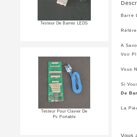
Descr
Barre
Testeur De Barres LEDS
Référ
A Savo
Voir P
Vous N
Si Vou
De Ba
La Piè
Testeur Pour Clavier De
Pc Portable
Vous 