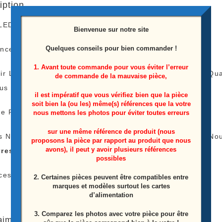
iption
 LEDS télé Samsung UE32J5000AW
Bienvenue sur notre site
Quelques conseils pour bien commander !
ence: BN96-36235A
1. Avant toute commande pour vous éviter l’erreur
ir Le Tarif De Livraison Est Le Même Peu Importe La 
de commande de la mauvaise pièce,
lus
il est impératif que vous vérifiez bien que la pièce
soit bien la (ou les) même(s) références que la votre
e Payer Qu’une Fois Les Frais De Livraison !
nous mettons les photos pour éviter toutes erreurs
sur une même référence de produit (nous
s N’avez Pas L’appareil Pour Tester Vos Barres LEDS No
proposons la pièce par rapport au produit que nous
avons), il peut y avoir plusieurs références
rres LEDS
)
possibles
ces Proviens D’une Télé Écran Casser
2. Certaines pièces peuvent être compatibles entre
marques et modèles surtout les cartes
d’alimentation
3. Comparez les photos avec votre pièce pour être
aimerez peut-être aussi…