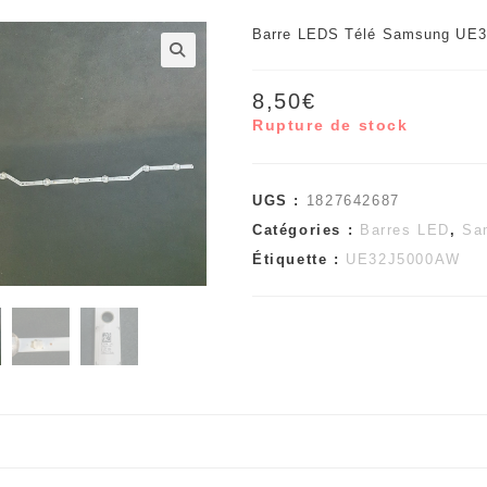
Barre LEDS Télé Samsung UE
🔍
8,50
€
Rupture de stock
UGS :
1827642687
Catégories :
Barres LED
,
Sa
Étiquette :
UE32J5000AW