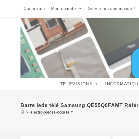
Skip
Connexion
Mon compte
Suivre ma commande !
to
content
TELEVISIONS
INFORMATIQU
Barre leds télé Samsung QE55Q6FAMT Réfé
>
electro-pieces-occase.fr