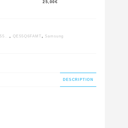
25,00
€
55...
,
QE55Q6FAMT
,
Samsung
DESCRIPTION