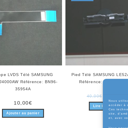
ppe LVDS Télé SAMSUNG
Pied Télé SAMSUNG LE52
J4000AW Référence: BN96-
Référence: BN96-0859
35954A
Le
Le
20,00
€
40,00
€
prix
pr
Nous utilis
10,00
€
initial
ac
accéder à 
Lire la suite
était :
es
Ces techno
40,00€.
20
Ajouter au panier
site, d’amé
et, avec v
Vous pouve