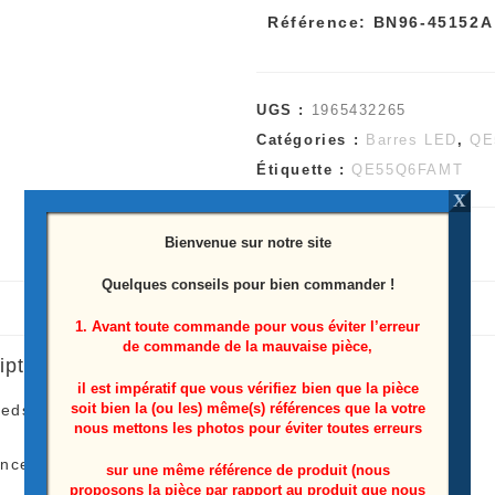
Référence: BN96-45152A
UGS :
1965432265
Catégories :
Barres LED
,
QE
Étiquette :
QE55Q6FAMT
X
Bienvenue sur notre site
Quelques conseils pour bien commander !
1. Avant toute commande pour vous éviter l’erreur
de commande de la mauvaise pièce,
iption
il est impératif que vous vérifiez bien que la pièce
soit bien la (ou les) même(s) références que la votre
leds télé Samsung
QE55Q6FAMT
nous mettons les photos pour éviter toutes erreurs
ence: BN96-45152A
sur une même référence de produit (nous
proposons la pièce par rapport au produit que nous