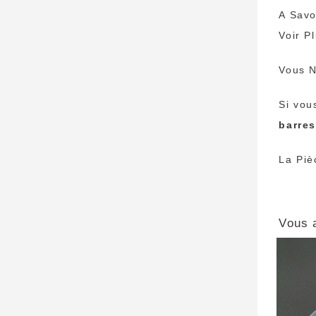
A Savo
Voir P
Vous N
Si vou
barre
La Piè
Vous 