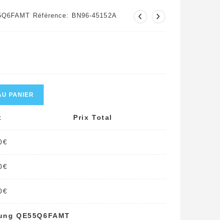
5Q6FAMT Référence: BN96-45152A
AU PANIER
x
Prix Total
0
€
0
€
0
€
msung QE55Q6FAMT