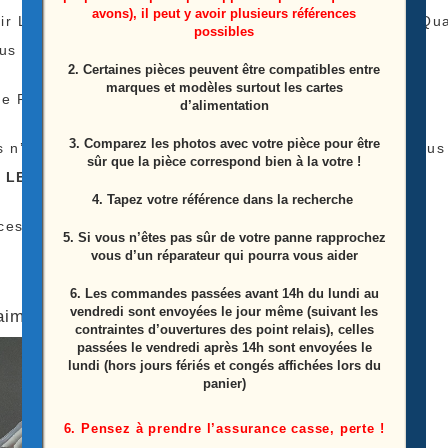
avons), il peut y avoir plusieurs références
ir Le Tarif De Livraison Est Le Même Peu Importe La 
possibles
lus
2. Certaines pièces peuvent être compatibles entre
marques et modèles surtout les cartes
e Payer Qu’une Fois Les Frais De Livraison !
d’alimentation
3. Comparez les photos avec votre pièce pour être
s n’avez pas l’appareil pour tester vos Barres LEDS nous
sûr que la pièce correspond bien à la votre !
s LEDS
)
4. Tapez votre référence dans la recherche
ces Proviens D’une Télé Écran Casser
5. Si vous n’êtes pas sûr de votre panne rapprochez
vous d’un réparateur qui pourra vous aider
6.
Les commandes passées avant 14h du lundi au
vendredi sont envoyées le jour même (suivant les
aimerez peut-être aussi…
contraintes d’ouvertures des point relais), celles
passées le vendredi après 14h sont envoyées le
lundi (hors jours fériés et congés affichées lors du
panier)
6. Pensez à prendre l’assurance casse, perte !