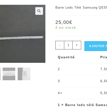
Barre Leds Télé Samsung QE5
🔍
25,00
€
2 en stock
quantité
-
+
AJOUTER 
de
Quantité
Pri
Barre
leds
2
7,5
télé
Samsung
3
6,5
QE55Q6FAMT
Référence:
4+
5,5
BN96-
1
×
Barre leds télé Sa
45152A