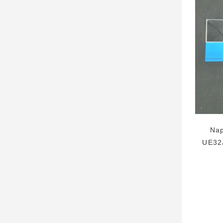
Na
UE32