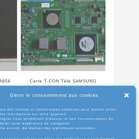
A856
Carte T-CON Télé SAMSUNG
A
LE52A856 Référence FRCM-TCON
Gérer le consentement aux cookies
V0.1 230X138mm
ix
ons des cookies et technologies similaires pour stocker et/ou
70,00
€
tuel
des informations sur votre appareil.
t :
logies nous permettent d’assurer le bon fonctionnement du
,00€.
Lire la suite
liorer votre expérience de navigation
otre accord, de réaliser des statistiques anonymes.
z accepter, refuser ou gérer vos préférences à tout moment.