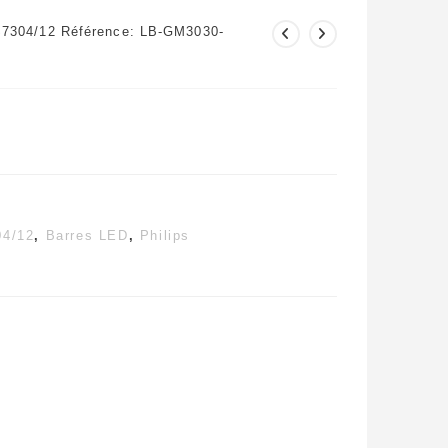
S7304/12 Référence: LB-GM3030-
4/12
,
Barres LED
,
Philips