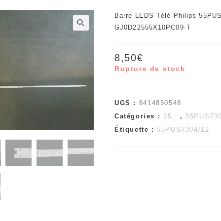
Barre LEDS Télé Philips 55PU
GJ0D22555X10PC09-T
🔍
8,50
€
Rupture de stock
UGS :
8414850548
Catégories :
55...
,
55PUS730
Étiquette :
55PUS7304/12