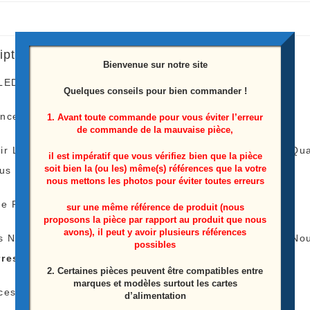
iption
Bienvenue sur notre site
LEDS télé Philips 55PUS7304/12
Quelques conseils pour bien commander !
ence: LB-GM3030-GJ0D22555X10PC09-T
1. Avant toute commande pour vous éviter l’erreur
de commande de la mauvaise pièce,
ir Le Tarif De Livraison Est Le Même Peu Importe La 
il est impératif que vous vérifiez bien que la pièce
soit bien la (ou les) même(s) références que la votre
lus
nous mettons les photos pour éviter toutes erreurs
e Payer Qu’une Fois Les Frais De Livraison !
sur une même référence de produit (nous
proposons la pièce par rapport au produit que nous
avons), il peut y avoir plusieurs références
s N’avez Pas L’appareil Pour Tester Vos Barres LEDS No
possibles
rres LEDS
)
2. Certaines pièces peuvent être compatibles entre
marques et modèles surtout les cartes
ces Proviens D’une Télé Écran Casser
d’alimentation