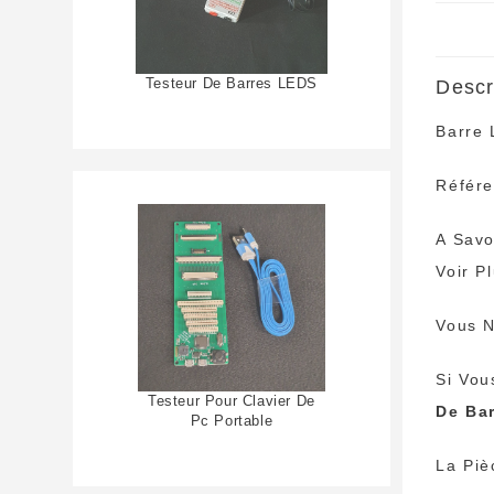
Testeur De Barres LEDS
Descr
Barre 
Référ
A Savo
Voir P
Vous N
Si Vou
Testeur Pour Clavier De
De Ba
Pc Portable
La Piè