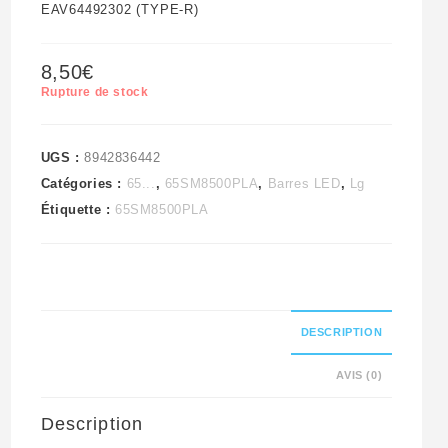
EAV64492302 (TYPE-R)
8,50
€
Rupture de stock
UGS :
8942836442
Catégories :
65...
,
65SM8500PLA
,
Barres LED
,
Lg
Étiquette :
65SM8500PLA
DESCRIPTION
AVIS (0)
Description