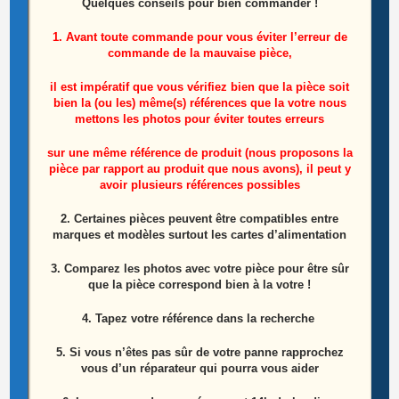
Quelques conseils pour bien commander !
Produits similaires
1. Avant toute commande pour vous éviter l’erreur de
commande de la mauvaise pièce,
il est impératif que vous vérifiez bien que la pièce soit
bien la (ou les) même(s) références que la votre nous
mettons les photos pour éviter toutes erreurs
sur une même référence de produit (nous proposons la
pièce par rapport au produit que nous avons), il peut y
avoir plusieurs références possibles
2. Certaines pièces peuvent être compatibles entre
marques et modèles surtout les cartes d’alimentation
3. Comparez les photos avec votre pièce pour être sûr
que la pièce correspond bien à la votre !
4. Tapez votre référence dans la recherche
Module De Commandes Télé Lg 47LA620S-ZA
5. Si vous n’êtes pas sûr de votre panne rapprochez
vous d’un réparateur qui pourra vous aider
Référence: EBR76384101