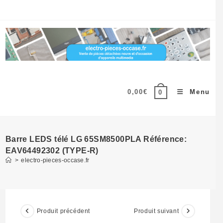
Skip
to
content
0,00
€
Menu
0
Barre LEDS télé LG 65SM8500PLA Référence:
EAV64492302 (TYPE-R)
>
electro-pieces-occase.fr
Produit précédent
Produit suivant