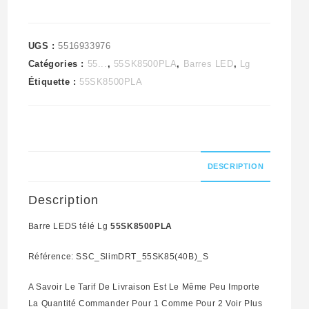
UGS :
5516933976
Catégories :
55...
,
55SK8500PLA
,
Barres LED
,
Lg
Étiquette :
55SK8500PLA
DESCRIPTION
Description
Barre LEDS télé Lg
55SK8500PLA
Référence: SSC_SlimDRT_55SK85(40B)_S
A Savoir Le Tarif De Livraison Est Le Même Peu Importe
La Quantité Commander Pour 1 Comme Pour 2 Voir Plus