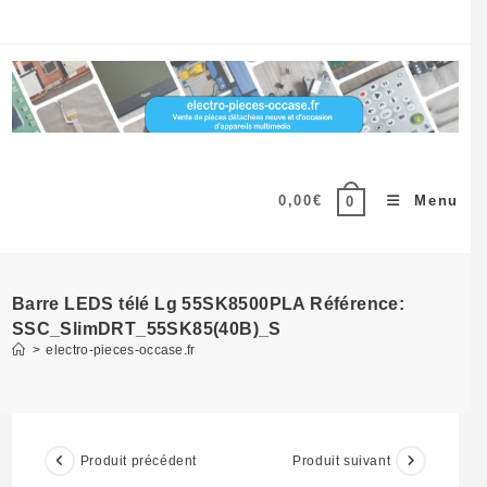
Skip
to
content
0,00
€
Menu
0
Barre LEDS télé Lg 55SK8500PLA Référence:
SSC_SlimDRT_55SK85(40B)_S
>
electro-pieces-occase.fr
Produit précédent
Produit suivant