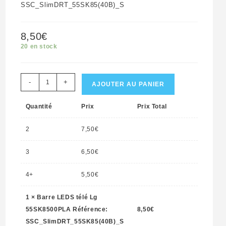
SSC_SlimDRT_55SK85(40B)_S
8,50
€
20 en stock
quantité
-
+
AJOUTER AU PANIER
de
Quantité
Prix
Prix Total
Barre
LEDS
2
7,50
€
télé
Lg
3
6,50
€
55SK8500PLA
4+
5,50
€
Référence:
SSC_SlimDRT_55SK85(40B)_S
1
×
Barre LEDS télé Lg
55SK8500PLA Référence:
8,50
€
SSC_SlimDRT_55SK85(40B)_S