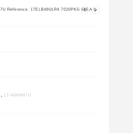
87U Référence: 17ELB48ULR4 7020PKG 66EA L-
c
,
LT-48HW87U