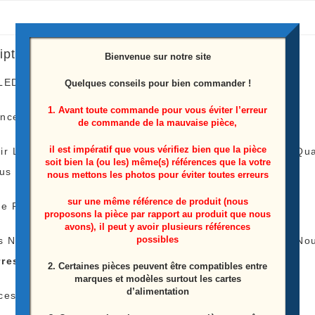
17ELB48ULR4
7020PKG
iption
66EA
Bienvenue sur notre site
L-
LEDS télé Jvc
LT-48HW87U
Quelques conseils pour bien commander !
Type
1. Avant toute commande pour vous éviter l’erreur
ence: 17ELB48ULR4 7020PKG 66EA L-Type
de commande de la mauvaise pièce,
il est impératif que vous vérifiez bien que la pièce
ir Le Tarif De Livraison Est Le Même Peu Importe La 
soit bien la (ou les) même(s) références que la votre
lus
nous mettons les photos pour éviter toutes erreurs
sur une même référence de produit (nous
e Payer Qu’une Fois Les Frais De Livraison !
proposons la pièce par rapport au produit que nous
avons), il peut y avoir plusieurs références
possibles
s N’avez Pas L’appareil Pour Tester Vos Barres LEDS No
rres LEDS
)
2. Certaines pièces peuvent être compatibles entre
marques et modèles surtout les cartes
d’alimentation
ces Proviens D’une Télé Écran Casser