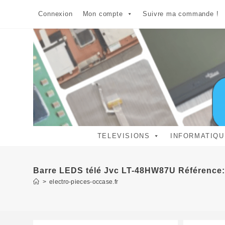
Skip
Connexion
Mon compte
Suivre ma commande !
to
content
TELEVISIONS
INFORMATIQU
Barre LEDS télé Jvc LT-48HW87U Référenc
>
electro-pieces-occase.fr