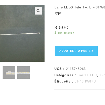
Barre LEDS Télé Jvc LT-48HW
Type
🔍
8,50
€
1 en stock
quantité
AJOUTER AU PANIER
de
Barre
UGS :
2115748063
LEDS
Catégories :
Barres LED
,
Jv
télé
Étiquette :
LT-48HW87U
Jvc
LT-
48HW87U
Référence: