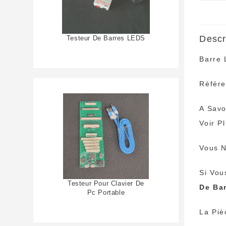
Descr
Testeur De Barres LEDS
Barre 
Référ
A Savo
Voir P
Vous N
Si Vou
Testeur Pour Clavier De
De Ba
Pc Portable
La Piè