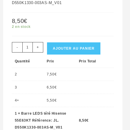
D550K1330-003AS-M_V01
8,50
€
2 en stock
quantité
-
+
AJOUTER AU PANIER
de
Quantité
Prix
Prix Total
Barre
LEDS
2
7,50
€
télé
Hisense
3
6,50
€
55E63KT
4+
5,50
€
Référence:
JL.
1
×
Barre LEDS télé Hisense
D550K1330-
55E63KT Référence: JL.
8,50
€
003AS-
D550K1330-003AS-M_V01