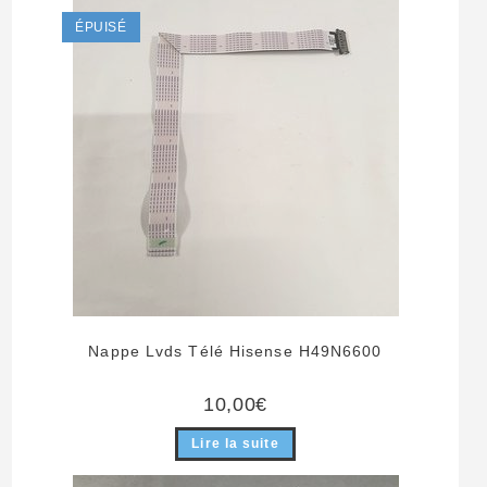
ÉPUISÉ
Nappe Lvds Télé Hisense H49N6600
10,00
€
Lire la suite