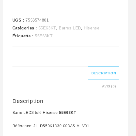
M_V01
UGS :
7553574801
Catégories :
55E63KT
,
Barres LED
,
Hisense
Étiquette :
55E63KT
DESCRIPTION
AVIS (0)
Description
Barre LEDS télé Hisense
55E63KT
Référence: JL. D550K1330-003AS-M_V01