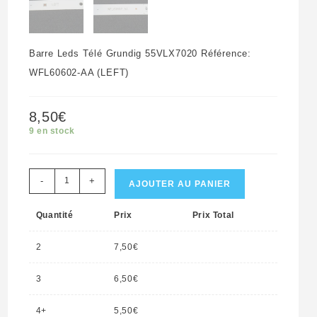
Barre Leds Télé Grundig 55VLX7020 Référence:
WFL60602-AA (LEFT)
8,50
€
9 en stock
quantité
-
+
AJOUTER AU PANIER
de
Quantité
Prix
Prix Total
Barre
leds
2
7,50
€
télé
Grundig
3
6,50
€
55VLX7020
4+
5,50
€
Référence: