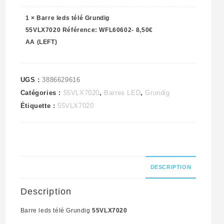
WFL60602-
1
×
Barre leds télé Grundig
AA
55VLX7020 Référence: WFL60602-
8,50
€
(LEFT)
AA (LEFT)
UGS :
3886629616
Catégories :
55VLX7020
,
Barres LED
,
Grundig
Étiquette :
55VLX7020
DESCRIPTION
Description
Barre leds télé Grundig
55VLX7020