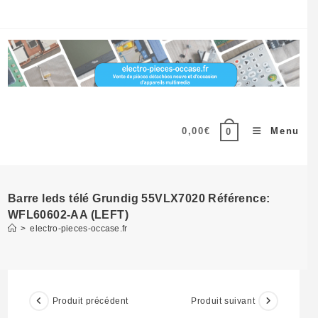
Skip
to
content
0,00
€
Menu
0
Barre leds télé Grundig 55VLX7020 Référence:
WFL60602-AA (LEFT)
>
electro-pieces-occase.fr
Produit précédent
Produit suivant