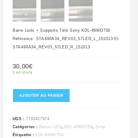
Barre Leds + Supports Télé Sony KDL-49WD750
Référence: STA490A34_REV03_57LED_L_151013 Et
STA490A34_REV03_57LED_R_151013
30,00
€
1 en stock
quantité
AJOUTER AU PANIER
de
Barre
Leds
UGS :
7783417974
Catégories :
Barres LED
,
KDL-49WD750
,
Sony
+
Étiquette :
KDL-49WD750
Supports