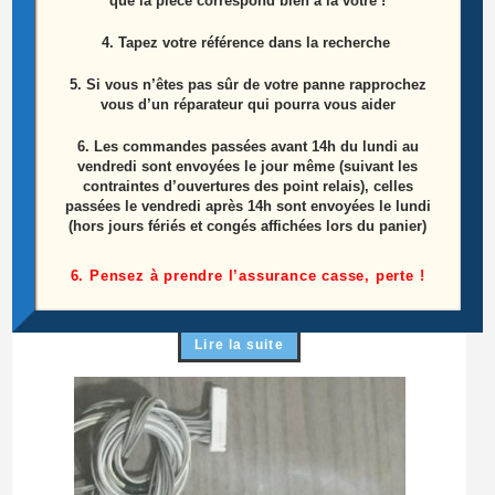
que la pièce correspond bien à la votre !
4. Tapez votre référence dans la recherche
5. Si vous n’êtes pas sûr de votre panne rapprochez
vous d’un réparateur qui pourra vous aider
6.
Les commandes passées avant 14h du lundi au
vendredi sont envoyées le jour même (suivant les
Barre Leds + Support Télé Sony KD-55XG8596
contraintes d’ouvertures des point relais), celles
Référence:
passées le vendredi après 14h sont envoyées le lundi
ST0550AZ5_54LED_L_REV00_181106 +
(hors jours fériés et congés affichées lors du panier)
ST0550AZ5_54LED_R_REV00_181106
6. Pensez à prendre l’assurance casse, perte !
50,00
€
Lire la suite