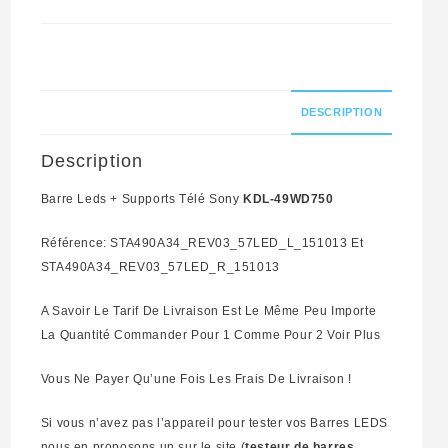
Télé
Sony
KDL-
49WD750
DESCRIPTION
Référence:
Description
STA490A34_REV03_57LED_L_151013
Et
Barre Leds + Supports Télé Sony
KDL-49WD750
STA490A34_REV03_57LED_R_151013
Référence: STA490A34_REV03_57LED_L_151013 Et
STA490A34_REV03_57LED_R_151013
A Savoir Le Tarif De Livraison Est Le Même Peu Importe
La Quantité Commander Pour 1 Comme Pour 2 Voir Plus
Vous Ne Payer Qu’une Fois Les Frais De Livraison !
Si vous n’avez pas l’appareil pour tester vos Barres LEDS
nous en proposons un sur le site (
testeur de barres