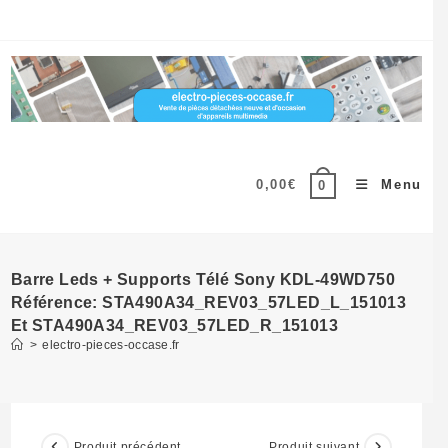
Skip
to
content
0,00
€
Menu
0
Barre Leds + Supports Télé Sony KDL-49WD750
Référence: STA490A34_REV03_57LED_L_151013
Et STA490A34_REV03_57LED_R_151013
>
electro-pieces-occase.fr
Produit précédent
Produit suivant