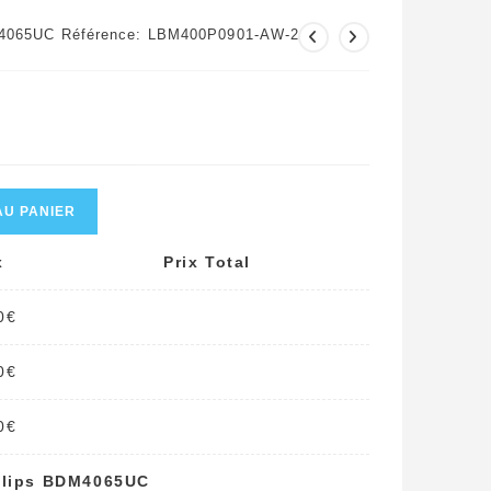
M4065UC Référence: LBM400P0901-AW-2
AU PANIER
x
Prix Total
0
€
0
€
0
€
ilips BDM4065UC