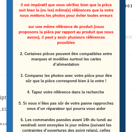
il est impératif que vous vérifiez bien que la pièce
Référence: LBM400P090
2
soit bien la (ou les) même(s) références que la votre
nous mettons les photos pour éviter toutes erreurs
sur une même référence de produit (nous
UGS :
6322166417
proposons la pièce par rapport au produit que nous
avons), il peut y avoir plusieurs références
Catégories :
Barres LED
,
BD
possibles
Étiquette :
BDM4065UC
2. Certaines pièces peuvent être compatibles entre
marques et modèles surtout les cartes
d’alimentation
3. Comparez les photos avec votre pièce pour être
sûr que la pièce correspond bien à la votre !
4. Tapez votre référence dans la recherche
iption
5. Si vous n’êtes pas sûr de votre panne rapprochez
vous d’un réparateur qui pourra vous aider
LEDS écran Philips
BDM4065UC
6.
Les commandes passées avant 14h du lundi au
ence: LBM400P0901-AW-2
vendredi sont envoyées le jour même (suivant les
contraintes d’ouvertures des point relais), celles