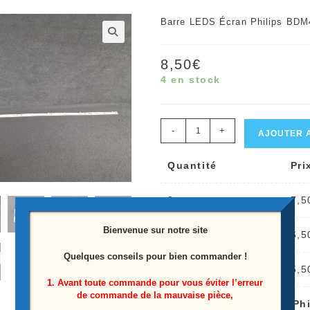
Barre LEDS Écran Philips BD
🔍
8,50
€
4 en stock
quantité
-
+
AJOUTER 
de
Quantité
Pri
Barre
LEDS
2
7,5
écran
Philips
Bienvenue sur notre site
3
6,5
BDM4065UC
Quelques conseils pour bien commander !
Référence:
4+
5,5
1. Avant toute commande pour vous éviter l’erreur
LBM400P0901-
de commande de la mauvaise pièce,
1
×
Barre LEDS écran Ph
AW-