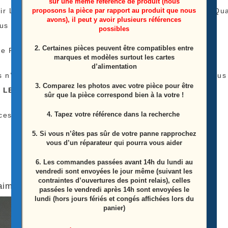
sur une même référence de produit (nous
proposons la pièce par rapport au produit que nous
ir Le Tarif De Livraison Est Le Même Peu Importe La 
avons), il peut y avoir plusieurs références
lus
possibles
2. Certaines pièces peuvent être compatibles entre
e Payer Qu’une Fois Les Frais De Livraison !
marques et modèles surtout les cartes
d’alimentation
s n’avez pas l’appareil pour tester vos Barres LEDS nous
3. Comparez les photos avec votre pièce pour être
s LEDS
)
sûr que la pièce correspond bien à la votre !
4. Tapez votre référence dans la recherche
ces Proviens D’une Télé Écran Casser
5. Si vous n’êtes pas sûr de votre panne rapprochez
vous d’un réparateur qui pourra vous aider
6.
Les commandes passées avant 14h du lundi au
vendredi sont envoyées le jour même (suivant les
contraintes d’ouvertures des point relais), celles
aimerez peut-être aussi…
passées le vendredi après 14h sont envoyées le
lundi (hors jours fériés et congés affichées lors du
panier)