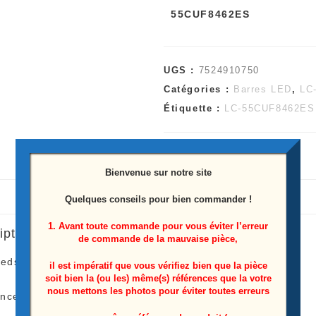
55CUF8462ES
UGS :
7524910750
Catégories :
Barres LED
,
LC
Étiquette :
LC-55CUF8462ES
Bienvenue sur notre site
Quelques conseils pour bien commander !
1. Avant toute commande pour vous éviter l’erreur
iption
de commande de la mauvaise pièce,
leds Coté Droite Télé Sharp
LC-55CUF8462ES
il est impératif que vous vérifiez bien que la pièce
soit bien la (ou les) même(s) références que la votre
nous mettons les photos pour éviter toutes erreurs
ence: CRH-P5530300612R675-REV1.5