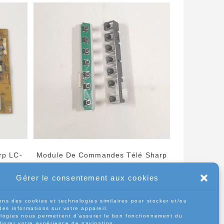
rp LC-
Module De Commandes Télé Sharp
202-
LC-55CUF8462ES
Gérer le consentement aux cookies
15,00
€
ons des cookies et technologies similaires pour stocker et/ou
des informations sur votre appareil.
Ajouter au panier
logies nous permettent d’assurer le bon fonctionnement du
liorer votre expérience de navigation