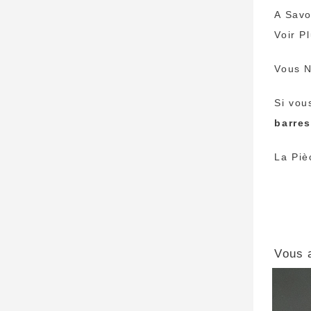
A Savo
Voir P
Vous N
Si vou
barre
La Piè
Vous 