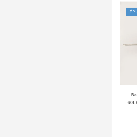
ÉP
Ba
60L