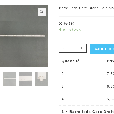
Barre Leds Coté Droite Télé 
🔍
8,50
€
4 en stock
quantité
-
+
AJOUTER 
de
Quantité
Pri
Barre
leds
2
7,5
Coté
Droite
3
6,5
Télé
Sharp
4+
5,5
LC-
1
×
Barre leds Coté Droi
55CUF8462ES