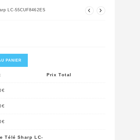
Sharp LC-55CUF8462ES
AU PANIER
x
Prix Total
0
€
0
€
0
€
te Télé Sharp LC-