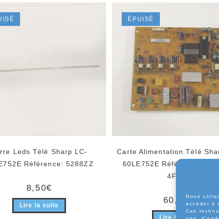
UISÉ
ÉPUISÉ
rre Leds Télé Sharp LC-
Carte Alimentation Télé Sha
E752E Référence: 5288ZZ
60LE752E Référence: FSP
4FS01
8,50
€
Nous utilis
60,00
€
accéder à 
Lire la suite
Ces techno
Lire la suite
site, d’amé