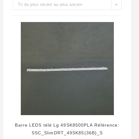
Tri du plus récent au plus ancien
Barre LEDS télé Lg 49SK8500PLA Référence:
SSC_SlimDRT_49SK85(36B)_S