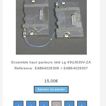
Ensemble haut parleurs télé Lg 49UJ630V-ZA
Référence: EAB64028308 + EAB64028307
15,00
€
Ajouter au panier
1
2
3
4
5