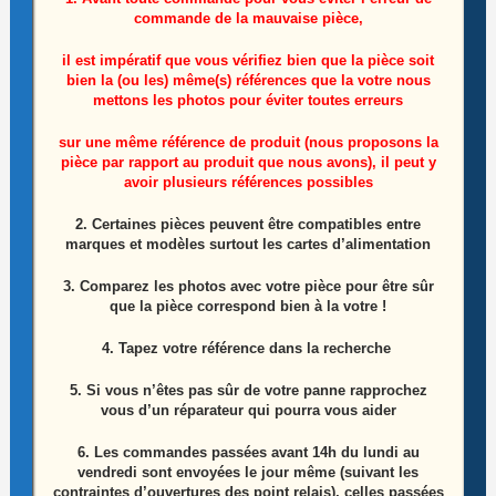
commande de la mauvaise pièce,
il est impératif que vous vérifiez bien que la pièce soit
bien la (ou les) même(s) références que la votre nous
mettons les photos pour éviter toutes erreurs
sur une même référence de produit (nous proposons la
Module wifi télé Lg 49UJ630V-ZA Référence:
pièce par rapport au produit que nous avons), il peut y
avoir plusieurs références possibles
LGSBWAC72
2. Certaines pièces peuvent être compatibles entre
marques et modèles surtout les cartes d’alimentation
10,00
€
3. Comparez les photos avec votre pièce pour être sûr
Ajouter au panier
que la pièce correspond bien à la votre !
4. Tapez votre référence dans la recherche
5. Si vous n’êtes pas sûr de votre panne rapprochez
vous d’un réparateur qui pourra vous aider
6.
Les commandes passées avant 14h du lundi au
vendredi sont envoyées le jour même (suivant les
contraintes d’ouvertures des point relais), celles passées