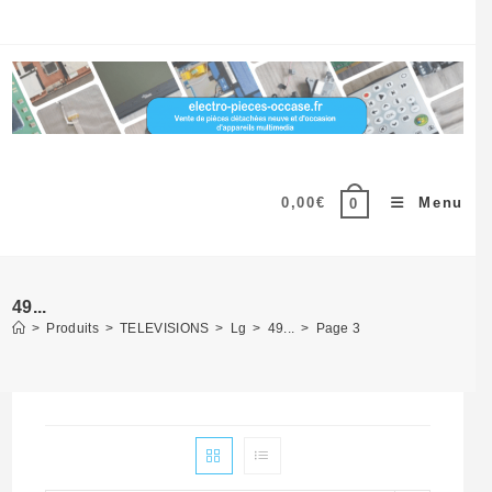
Skip
to
content
0,00
€
Menu
0
49...
>
Produits
>
TELEVISIONS
>
Lg
>
49...
>
Page 3