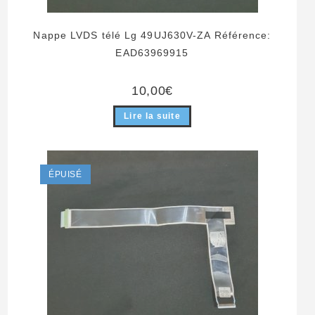
Nappe LVDS télé Lg 49UJ630V-ZA Référence:
EAD63969915
10,00
€
Lire la suite
ÉPUISÉ