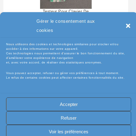
Testeur Pour Clavier De
Pc Portable
Gérer le consentement aux
cookies
Nous utilisons des cookies et technologies similaires pour stocker et/ou
accéder à des informations sur votre appareil.
Ces technologies nous permettent d’assurer le bon fonctionnement du site,
d’améliorer votre expérience de navigation
et, avec votre accord, de réaliser des statistiques anonymes.
Vous pouvez accepter, refuser ou gérer vos préférences à tout moment.
Le refus de certains cookies peut affecter certaines fonctionnalités du site.
🧾Conditions Générales de Vente (CGV)
🧾 Mentions légales
Accepter
🔐 Politique de confidentialité
🔐 Exercer mes droits RGPD
🍪 Politique de cookies (UE)
📦Livraisons et retours
Refuser
🛡️ Assurance casse / perte
INFORMATIQUE
Copyright [electro-pieces-occase.fr]
Voir les préférences