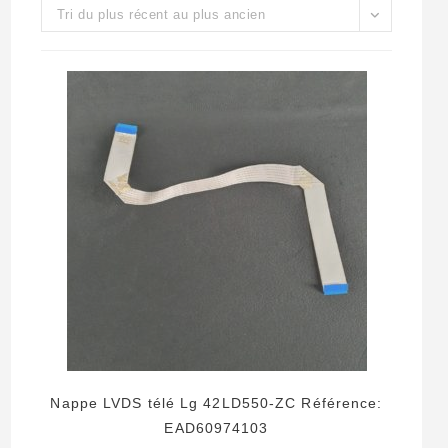
Tri du plus récent au plus ancien
Nappe LVDS télé Lg 42LD550-ZC Référence:
EAD60974103