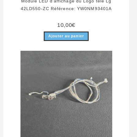
Module LED d’affichage du Logo télé Lg
42LD550-ZC Référence: YW0NM93401A
10,00
€
Ajouter au panier