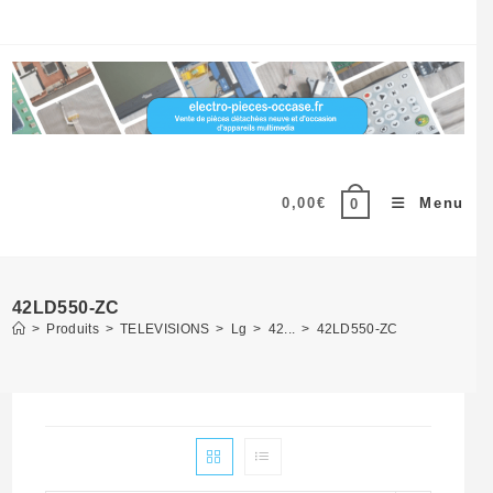
Skip
to
content
0,00
€
Menu
0
42LD550-ZC
>
Produits
>
TELEVISIONS
>
Lg
>
42...
>
42LD550-ZC