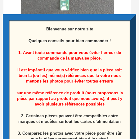
Bienvenue sur notre site
Module de commandes télé Lg 42LD550-ZC
Référence: EAX61382501 (8)
Quelques conseils pour bien commander !
1. Avant toute commande pour vous éviter l’erreur de
10,00
€
commande de la mauvaise pièce,
Ajouter au panier
il est impératif que vous vérifiez bien que la pièce soit
bien la (ou les) même(s) références que la votre nous
mettons les photos pour éviter toutes erreurs
sur une même référence de produit (nous proposons la
pièce par rapport au produit que nous avons), il peut y
avoir plusieurs références possibles
2. Certaines pièces peuvent être compatibles entre
marques et modèles surtout les cartes d’alimentation
3. Comparez les photos avec votre pièce pour être sûr
que la pièce correspond bien à la votre !