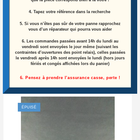
4. Tapez votre référence dans la recherche
5. Si vous n’êtes pas sûr de votre panne rapprochez
vous d’un réparateur qui pourra vous aider
6.
Les commandes passées avant 14h du lundi au
Ensemble haut parleurs télé Lg 42LD550-ZC
vendredi sont envoyées le jour même (suivant les
contraintes d’ouvertures des point relais), celles passées
Référence: EAB60961401
le vendredi après 14h sont envoyées le lundi (hors jours
fériés et congés affichées lors du panier)
15,00
€
6. Pensez à prendre l’assurance casse, perte !
Ajouter au panier
ÉPUISÉ