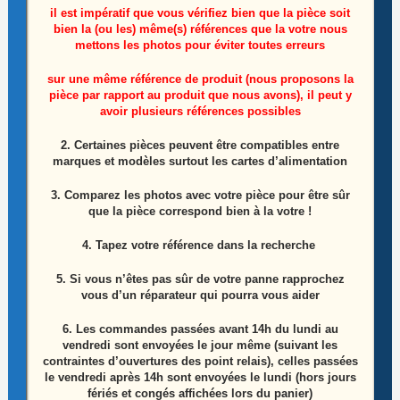
il est impératif que vous vérifiez bien que la pièce soit
Ensemble haut parleurs télé Lg OLED55C25LB
bien la (ou les) même(s) références que la votre nous
référence: EAB65827004
mettons les photos pour éviter toutes erreurs
sur une même référence de produit (nous proposons la
15,00
€
pièce par rapport au produit que nous avons), il peut y
avoir plusieurs références possibles
Ajouter au panier
2. Certaines pièces peuvent être compatibles entre
marques et modèles surtout les cartes d’alimentation
3. Comparez les photos avec votre pièce pour être sûr
que la pièce correspond bien à la votre !
4. Tapez votre référence dans la recherche
5. Si vous n’êtes pas sûr de votre panne rapprochez
vous d’un réparateur qui pourra vous aider
6.
Les commandes passées avant 14h du lundi au
vendredi sont envoyées le jour même (suivant les
contraintes d’ouvertures des point relais), celles passées
le vendredi après 14h sont envoyées le lundi (hors jours
fériés et congés affichées lors du panier)