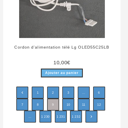
Cordon d’alimentation télé Lg OLED55C25LB
10,00
€
Ajouter au panier
1
2
3
…
6
7
8
9
10
11
12
…
1 230
1 231
1 232