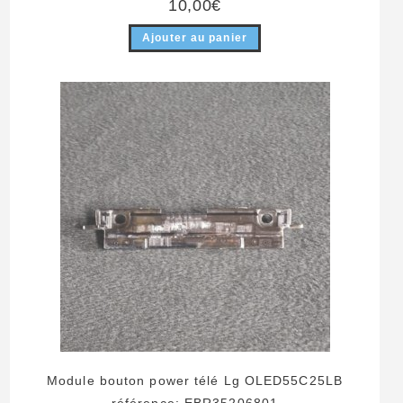
10,00
€
Ajouter au panier
Module bouton power télé Lg OLED55C25LB
référence: EBR35206801