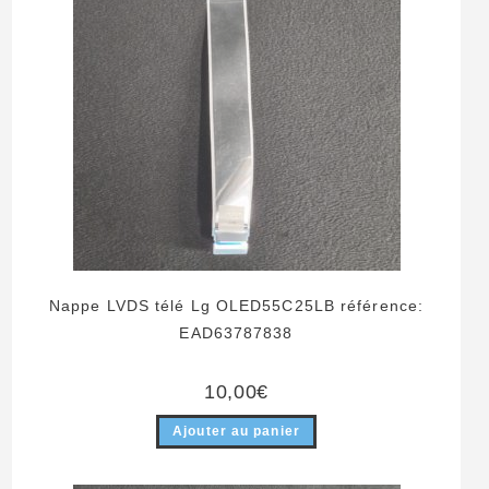
Nappe LVDS télé Lg OLED55C25LB référence:
EAD63787838
10,00
€
Ajouter au panier